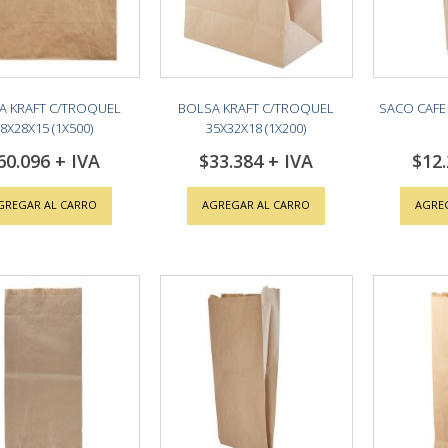
A KRAFT C/TROQUEL
BOLSA KRAFT C/TROQUEL
SACO CAFE 
8X28X15 (1X500)
35X32X18 (1X200)
60.096
$33.384
$12
GREGAR AL CARRO
AGREGAR AL CARRO
AGRE