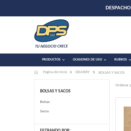
PRODUCTOS
OCASIONES DE USO
RUBROS
Página de inicio
DELIVERY
BOLSAS Y SACOS
Ordenar 
BOLSAS Y SACOS
Bolsas
Sacos
FILTRANDO POR: