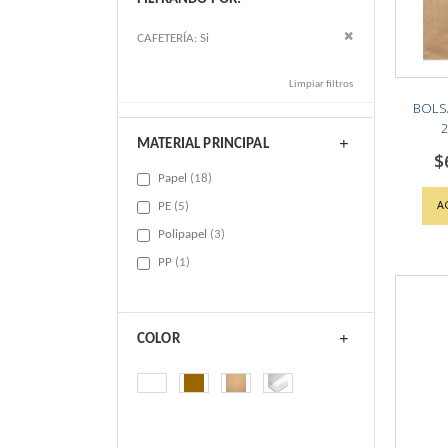
Remove This Item
CAFETERÍA
Si
Limpiar filtros
BOLS
2
MATERIAL PRINCIPAL
$
items
Papel
18
A
items
PE
5
items
Polipapel
3
item
PP
1
COLOR