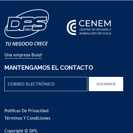
Una empresa Bunzl
MANTENGAMOS EL CONTACTO
SUSCRIBIRSE
Sign
Up
for
Políticas De Privacidad
Our
Newsletter:
Términos Y Condiciones
Copyright © DPS.