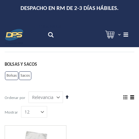
+
DESPACHO EN RM DE 2-3 DÍAS HÁBILES.
Hola!
Inicia sesión
Search
BOLSAS Y SACOS
Bolsas
Sacos
Establecer
View
Ordenar por
dirección
as
Grilla
Lista
descendente
Mostrar