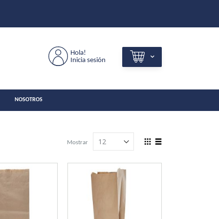
Hola!
Inicia sesión
NOSOTROS
View
Mostrar
as
Grilla
Lista