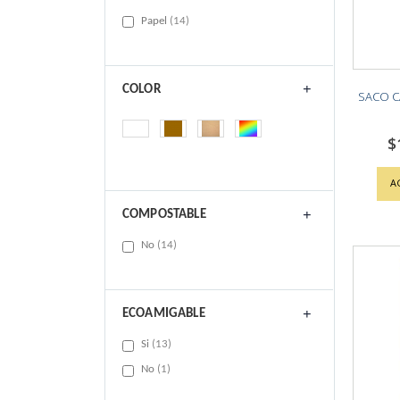
items
Papel
14
COLOR
SACO CA
$
A
COMPOSTABLE
items
No
14
ECOAMIGABLE
items
Si
13
item
No
1