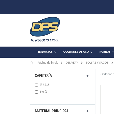
PRODUCTOS
OCASIONES DE USO
RUBROS
Página de inicio
DELIVERY
BOLSAS Y SACOS
Ordenar 
CAFETERÍA
items
Si
11
items
No
3
MATERIAL PRINCIPAL