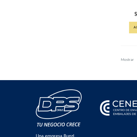
$
A
Mostrar
Una empresa Bunzl