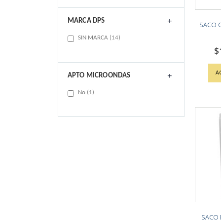
MARCA DPS
SACO C
items
SIN MARCA
14
$
A
APTO MICROONDAS
item
No
1
SACO 