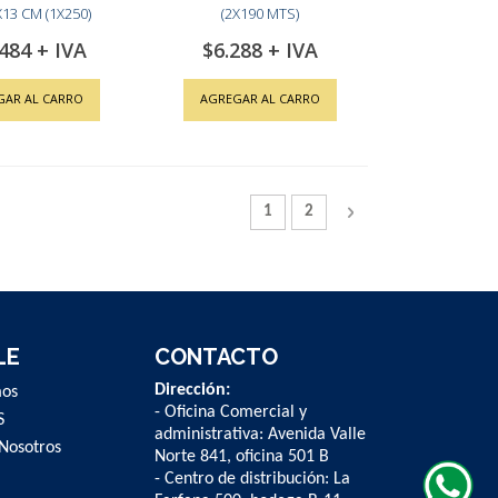
13 CM (1X250)
(2X190 MTS)
.484
$6.288
GAR AL CARRO
AGREGAR AL CARRO
Página
Actualmente estás leyendo la pág
Página
Página
Siguiente
1
2
LE
CONTACTO
Dirección:
mos
- Oficina Comercial y
S
administrativa: Avenida Valle
Nosotros
Norte 841, oficina 501 B
- Centro de distribución: La