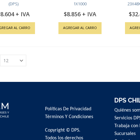
(DPS)
1X1000
23X48X
8.604
$8.856
$32
GREGAR AL CARRO
AGREGAR AL CARRO
AGRE
DPS CHI
Políticas De Privacidad
Quiénes so
Términos Y Condiciones
Servicios DP
Trabaja con 
Copyright © DPS.
Sucursales
Todos los derechos