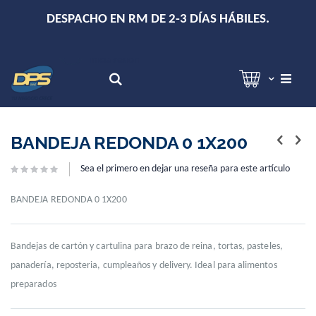
+
DESPACHO EN RM DE 2-3 DÍAS HÁBILES.
Hola!
Inicia sesión
Search
Skip
Skip
to
to
BANDEJA REDONDA 0 1X200
the
the
end
beginning
Sea el primero en dejar una reseña para este artículo
of
of
the
the
images
images
BANDEJA REDONDA 0 1X200
gallery
gallery
Bandejas de cartón y cartulina para brazo de reina, tortas, pasteles,
panadería, reposteria, cumpleaños y delivery. Ideal para alimentos
preparados