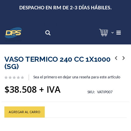
+
DESPACHO EN RM DE 2-3 DÍAS HÁBILES.
Hola!
Inicia sesión
Search
Skip
Skip
to
to
VASO TERMICO 240 CC 1X1000
the
the
(SG)
end
beginning
of
of
Sea el primero en dejar una reseña para este artículo
the
the
images
images
$38.508
gallery
gallery
SKU
VATIP007
AGREGAR AL CARRO