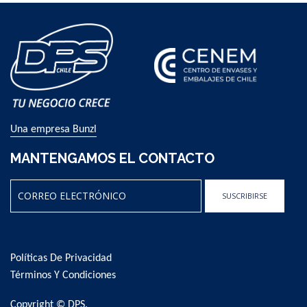
Una empresa Bunzl
MANTENGAMOS EL CONTACTO
SUSCRIBIRSE
Sign
Up
for
Políticas De Privacidad
Our
Newsletter:
Términos Y Condiciones
Copyright © DPS.