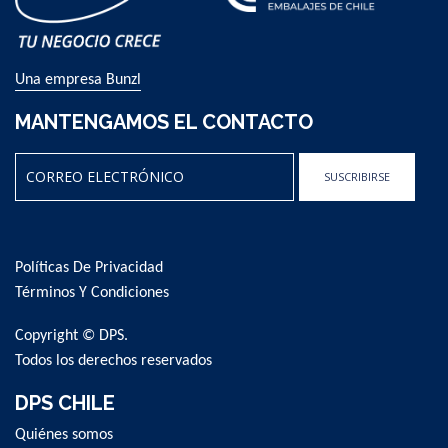
Una empresa Bunzl
MANTENGAMOS EL CONTACTO
SUSCRIBIRSE
Sign
Up
for
Políticas De Privacidad
Our
Newsletter:
Términos Y Condiciones
Copyright © DPS.
Todos los derechos reservados
DPS CHILE
Quiénes somos