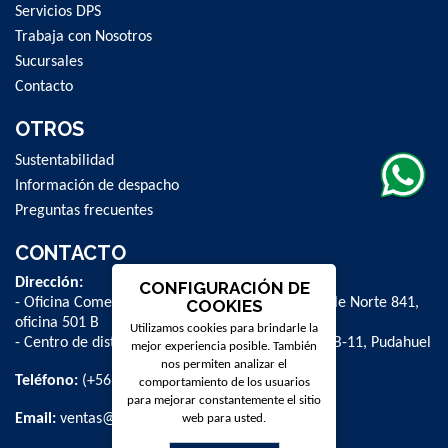
Servicios DPS
Trabaja con Nosotros
Sucursales
Contacto
OTROS
Sustentabilidad
Información de despacho
Preguntas frecuentes
CONTACTO
Dirección:
CONFIGURACIÓN DE
- Oficina Comercial y administrativa: Avenida Valle Norte 841,
COOKIES
oficina 501 B
Utilizamos cookies para brindarle la
- Centro de distribución: La Farfana 500, bodega B-11, Pudahuel
mejor experiencia posible. También
nos permiten analizar el
Teléfono:
(+56 2) 2 584 8900
comportamiento de los usuarios
para mejorar constantemente el sitio
Email:
ventas@dpschile.cl
web para usted.