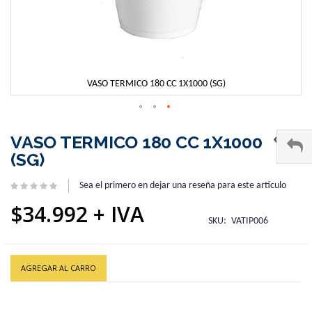
VASO TERMICO 180 CC 1X1000 (SG)
Skip
to
VASO TERMICO 180 CC 1X1000
the
(SG)
beginning
of
Sea el primero en dejar una reseña para este artículo
the
images
$34.992
gallery
SKU
VATIP006
AGREGAR AL CARRO