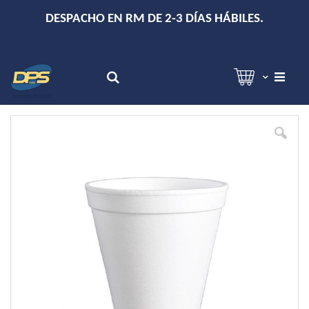
+
DESPACHO EN RM DE 2-3 DÍAS HÁBILES.
Hola!
Inicia sesión
Search
Skip
to
the
end
of
the
images
gallery