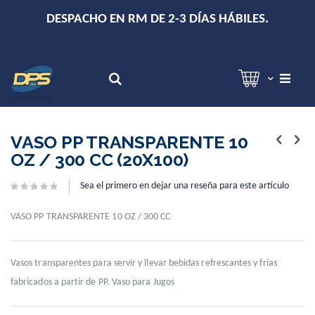
+
DESPACHO EN RM DE 2-3 DÍAS HÁBILES.
Hola!
Inicia sesión
Search
Skip
Skip
to
to
VASO PP TRANSPARENTE 10
the
the
OZ / 300 CC (20X100)
end
beginning
of
of
Sea el primero en dejar una reseña para este artículo
the
the
images
images
gallery
gallery
VASO PP TRANSPARENTE 10 OZ / 300 CC
Vasos transparentes para servir y llevar bebidas refrescantes y frías
fabricados a partir de PP. Vaso para Jugos