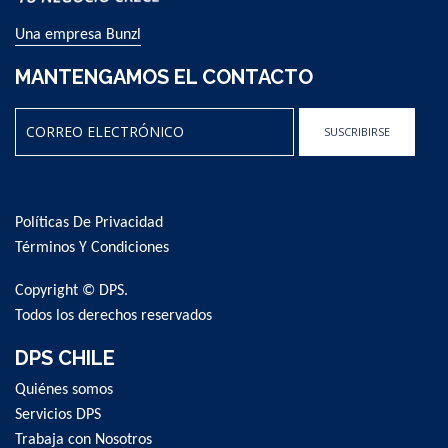
Una empresa Bunzl
MANTENGAMOS EL CONTACTO
SUSCRIBIRSE
Sign
Up
for
Políticas De Privacidad
Our
Newsletter:
Términos Y Condiciones
Copyright © DPS.
Todos los derechos reservados
DPS CHILE
Quiénes somos
Servicios DPS
Trabaja con Nosotros