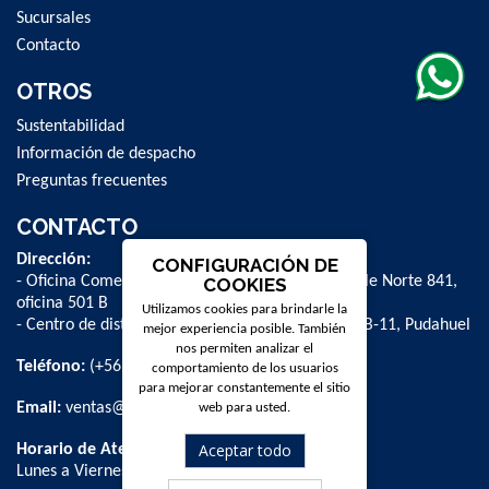
Sucursales
Contacto
OTROS
Sustentabilidad
Información de despacho
Preguntas frecuentes
CONTACTO
Dirección:
CONFIGURACIÓN DE
- Oficina Comercial y administrativa: Avenida Valle Norte 841,
COOKIES
oficina 501 B
Utilizamos cookies para brindarle la
- Centro de distribución: La Farfana 500, bodega B-11, Pudahuel
mejor experiencia posible. También
nos permiten analizar el
Teléfono:
(+56 2) 2 584 8900
comportamiento de los usuarios
para mejorar constantemente el sitio
Email:
ventas@dpschile.cl
web para usted.
Aceptar todo
Horario de Atención:
Lunes a Viernes / 09:00 a 16:00 hrs