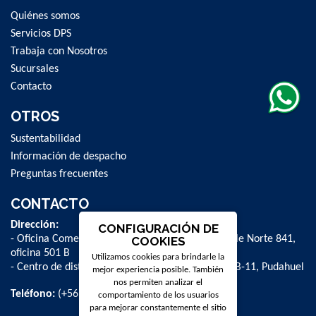
Quiénes somos
Servicios DPS
Trabaja con Nosotros
Sucursales
Contacto
OTROS
Sustentabilidad
Información de despacho
Preguntas frecuentes
CONTACTO
Dirección:
CONFIGURACIÓN DE
- Oficina Comercial y administrativa: Avenida Valle Norte 841,
COOKIES
oficina 501 B
Utilizamos cookies para brindarle la
- Centro de distribución: La Farfana 500, bodega B-11, Pudahuel
mejor experiencia posible. También
nos permiten analizar el
Teléfono:
(+56 2) 2 584 8900
comportamiento de los usuarios
para mejorar constantemente el sitio