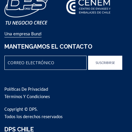
Una empresa Bunzl
MANTENGAMOS EL CONTACTO
SUSCRIBIRSE
Sign
Up
for
Políticas De Privacidad
Our
Newsletter:
Términos Y Condiciones
Copyright © DPS.
Todos los derechos reservados
DPS CHILE