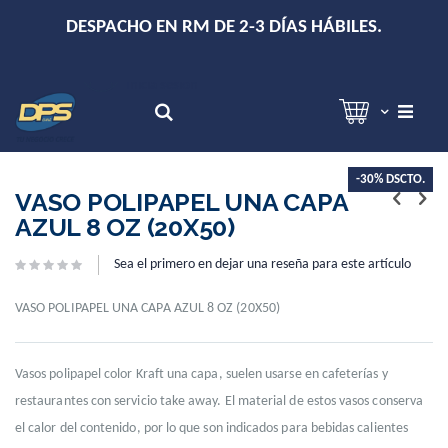
+
DESPACHO EN RM DE 2-3 DÍAS HÁBILES.
Hola!
Inicia sesión
Search
Skip
Skip
-30% DSCTO.
to
to
VASO POLIPAPEL UNA CAPA
the
the
AZUL 8 OZ (20X50)
end
beginning
of
of
Sea el primero en dejar una reseña para este artículo
the
the
images
images
gallery
gallery
VASO POLIPAPEL UNA CAPA AZUL 8 OZ (20X50)
Vasos polipapel color Kraft una capa, suelen usarse en cafeterías y
restaurantes con servicio take away. El material de estos vasos conserva
el calor del contenido, por lo que son indicados para bebidas calientes