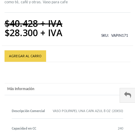
como té, café y otras. Vaso para cafe
$40.428
$28.300
Special
SKU
VAPIN171
Price
AGREGAR AL CARRO
Más Información
Descripción Comercial
VASO POLIPAPEL UNA CAPA AZUL 8 OZ (20X50)
Capacidad en CC
240