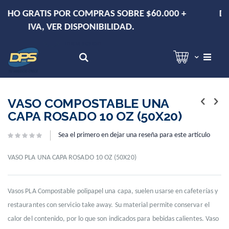
+
DESPACHO EN RM DE 2-3 DÍAS HÁBILES.
Hola!
Inicia sesión
Search
Skip
Skip
to
to
VASO COMPOSTABLE UNA
the
the
CAPA ROSADO 10 OZ (50X20)
end
beginning
of
of
Sea el primero en dejar una reseña para este artículo
the
the
images
images
gallery
gallery
VASO PLA UNA CAPA ROSADO 10 OZ (50X20)
Vasos PLA Compostable polipapel una capa, suelen usarse en cafeterías y
restaurantes con servicio take away. Su material permite conservar el
calor del contenido, por lo que son indicados para bebidas calientes. Vaso