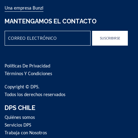
Una empresa Bunzl
MANTENGAMOS EL CONTACTO
SUSCRIBIRSE
Sign
Up
for
Políticas De Privacidad
Our
Newsletter:
Términos Y Condiciones
Copyright © DPS.
Todos los derechos reservados
DPS CHILE
Quiénes somos
Servicios DPS
Trabaja con Nosotros