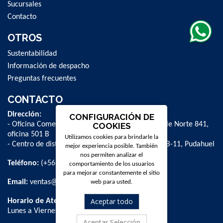
Sucursales
Contacto
OTROS
Sustentabilidad
Información de despacho
Preguntas frecuentes
CONTACTO
Dirección:
CONFIGURACIÓN DE
- Oficina Comercial y administrativa: Avenida Valle Norte 841,
COOKIES
oficina 501 B
Utilizamos cookies para brindarle la
- Centro de distribución: La Farfana 500, bodega B-11, Pudahuel
mejor experiencia posible. También
nos permiten analizar el
Teléfono:
(+56 2) 2 584 8900
comportamiento de los usuarios
para mejorar constantemente el sitio
Email:
ventas@dpschile.cl
web para usted.
Aceptar todo
Horario de Atención:
Lunes a Viernes / 09:00 a 16:00 hrs
Aceptar Selección