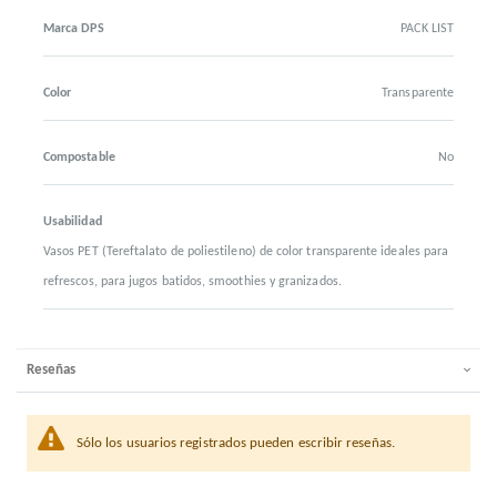
Marca DPS
PACK LIST
Color
Transparente
Compostable
No
Usabilidad
Vasos PET (Tereftalato de poliestileno) de color transparente ideales para
refrescos, para jugos batidos, smoothies y granizados.
Reseñas
Sólo los usuarios registrados pueden escribir reseñas.