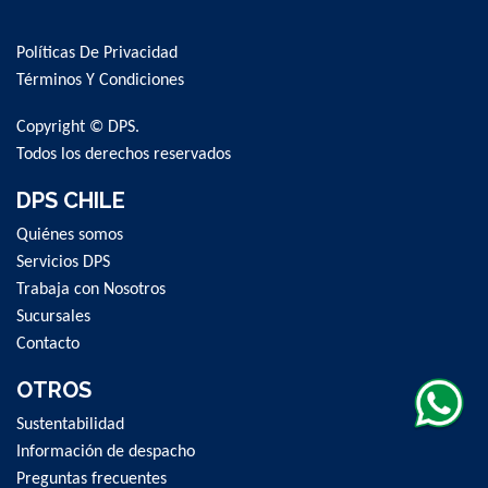
Up
for
Políticas De Privacidad
Our
Newsletter:
Términos Y Condiciones
Copyright © DPS.
Todos los derechos reservados
DPS CHILE
Quiénes somos
Servicios DPS
Trabaja con Nosotros
Sucursales
Contacto
OTROS
Sustentabilidad
Información de despacho
Preguntas frecuentes