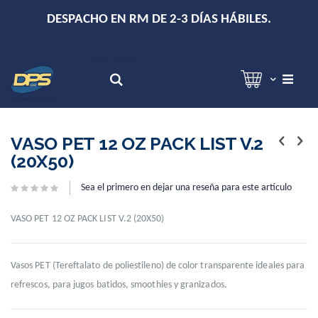
+
DESPACHO EN RM DE 2-3 DÍAS HÁBILES.
Hola!
Inicia sesión
Search
Skip
Skip
to
to
VASO PET 12 OZ PACK LIST V.2
the
the
(20X50)
end
beginning
of
of
Sea el primero en dejar una reseña para este artículo
the
the
images
images
gallery
gallery
VASO PET 12 OZ PACK LIST V.2 (20X50)
Vasos PET (Tereftalato de poliestileno) de color transparente ideales para
refrescos, para jugos batidos, smoothies y granizados.