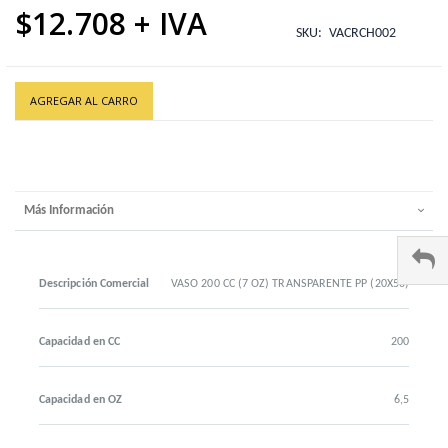
$12.708
SKU
VACRCH002
AGREGAR AL CARRO
Más Información
Descripción Comercial
VASO 200 CC (7 OZ) TRANSPARENTE PP (20X50)
Capacidad en CC
200
Capacidad en OZ
6,5