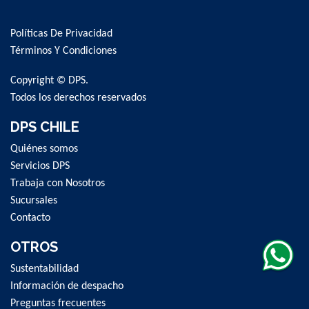
Up
for
Políticas De Privacidad
Our
Newsletter:
Términos Y Condiciones
Copyright © DPS.
Todos los derechos reservados
DPS CHILE
Quiénes somos
Servicios DPS
Trabaja con Nosotros
Sucursales
Contacto
OTROS
Sustentabilidad
Información de despacho
Preguntas frecuentes