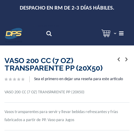
+
DESPACHO EN RM DE 2-3 DÍAS HÁBILES.
Hola!
Inicia sesión
Search
Skip
Skip
to
to
VASO 200 CC (7 OZ)
the
the
TRANSPARENTE PP (20X50)
end
beginning
of
of
Sea el primero en dejar una reseña para este artículo
the
the
images
images
gallery
gallery
VASO 200 CC (7 OZ) TRANSPARENTE PP (20X50)
Vasos transparentes para servir y llevar bebidas refrescantes y frías
fabricados a partir de PP. Vaso para Jugos