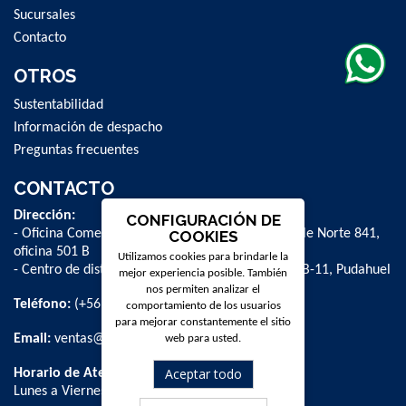
Sucursales
Contacto
OTROS
Sustentabilidad
Información de despacho
Preguntas frecuentes
CONTACTO
Dirección:
CONFIGURACIÓN DE
- Oficina Comercial y administrativa: Avenida Valle Norte 841,
COOKIES
oficina 501 B
Utilizamos cookies para brindarle la
- Centro de distribución: La Farfana 500, bodega B-11, Pudahuel
mejor experiencia posible. También
nos permiten analizar el
Teléfono:
(+56 2) 2 584 8900
comportamiento de los usuarios
para mejorar constantemente el sitio
Email:
ventas@dpschile.cl
web para usted.
Aceptar todo
Horario de Atención:
Lunes a Viernes / 09:00 a 16:00 hrs