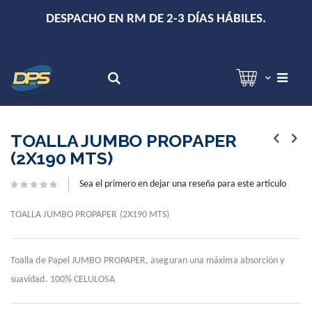
+
DESPACHO EN RM DE 2-3 DÍAS HÁBILES.
Hola!
Inicia sesión
Search
Skip
Skip
to
to
TOALLA JUMBO PROPAPER
the
the
(2X190 MTS)
end
beginning
of
of
Sea el primero en dejar una reseña para este artículo
the
the
images
images
gallery
gallery
TOALLA JUMBO PROPAPER (2X190 MTS)
Toalla de Papel JUMBO PROPAPER, aseguran una máxima absorción y
suavidad. 100% CELULOSA