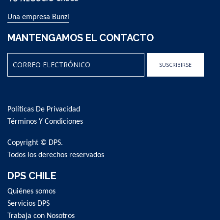
Una empresa Bunzl
MANTENGAMOS EL CONTACTO
SUSCRIBIRSE
Sign
Up
for
Políticas De Privacidad
Our
Newsletter:
Términos Y Condiciones
Copyright © DPS.
Todos los derechos reservados
DPS CHILE
Quiénes somos
Servicios DPS
Trabaja con Nosotros