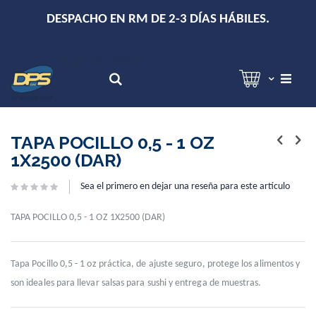
+
DESPACHO EN RM DE 2-3 DÍAS HÁBILES.
Hola!
Inicia sesión
Search
Skip
Skip
to
to
TAPA POCILLO 0,5 - 1 OZ
the
the
1X2500 (DAR)
end
beginning
of
of
Sea el primero en dejar una reseña para este artículo
the
the
images
images
gallery
gallery
TAPA POCILLO 0,5 - 1 OZ 1X2500 (DAR)
Tapa Pocillo 0,5 - 1 oz práctica, de ajuste seguro, protege los alimentos y
son ideales para llevar salsas para sushi y entrega de muestras.