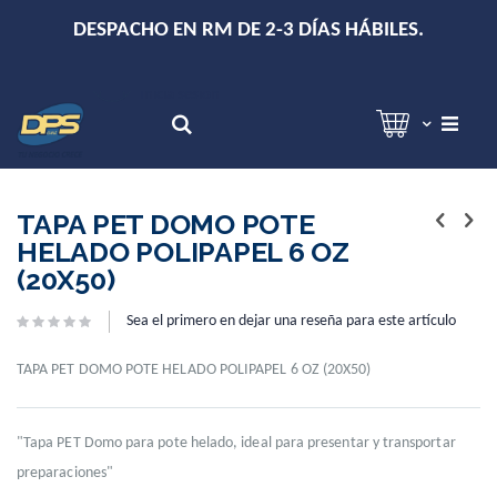
+
DESPACHO EN RM DE 2-3 DÍAS HÁBILES.
Hola!
Inicia sesión
Search
Skip
Skip
to
to
TAPA PET DOMO POTE
the
the
HELADO POLIPAPEL 6 OZ
end
beginning
(20X50)
of
of
the
the
images
images
Sea el primero en dejar una reseña para este artículo
gallery
gallery
TAPA PET DOMO POTE HELADO POLIPAPEL 6 OZ (20X50)
"Tapa PET Domo para pote helado, ideal para presentar y transportar
preparaciones"