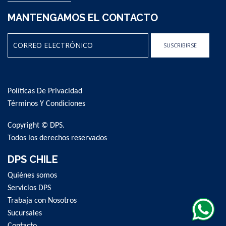
MANTENGAMOS EL CONTACTO
SUSCRIBIRSE
Sign
Up
for
Políticas De Privacidad
Our
Newsletter:
Términos Y Condiciones
Copyright © DPS.
Todos los derechos reservados
DPS CHILE
Quiénes somos
Servicios DPS
Trabaja con Nosotros
Sucursales
Contacto