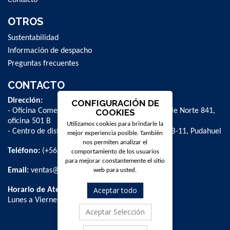
OTROS
Sustentabilidad
Información de despacho
Preguntas frecuentes
CONTACTO
Dirección:
CONFIGURACIÓN DE
- Oficina Comercial y administrativa: Avenida Valle Norte 841,
COOKIES
oficina 501 B
Utilizamos cookies para brindarle la
- Centro de distribución: La Farfana 500, bodega B-11, Pudahuel
mejor experiencia posible. También
nos permiten analizar el
Teléfono:
(+56 2) 2 584 8900
comportamiento de los usuarios
para mejorar constantemente el sitio
Email:
ventas@dpschile.cl
web para usted.
Aceptar todo
Horario de Atención:
Lunes a Viernes / 09:00 a 16:00 hrs
Aceptar Selección