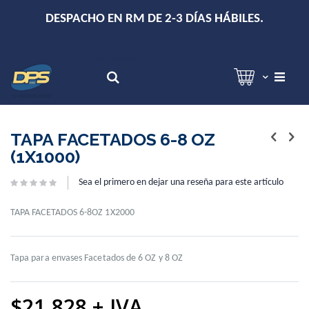
+
DESPACHO EN RM DE 2-3 DÍAS HÁBILES.
Hola!
Inicia sesión
Search
Skip
Skip
to
to
TAPA FACETADOS 6-8 OZ
the
the
(1X1000)
end
beginning
of
of
Sea el primero en dejar una reseña para este artículo
the
the
images
images
gallery
gallery
TAPA FACETADOS 6-8OZ 1X2000
Tapa para envases Facetados de 6 OZ y 8 OZ
$21.828