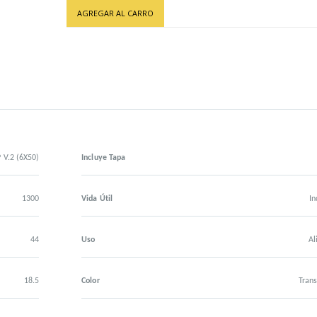
AGREGAR AL CARRO
V.2 (6X50)
Incluye Tapa
1300
Vida Útil
In
44
Uso
Al
18.5
Color
Tran