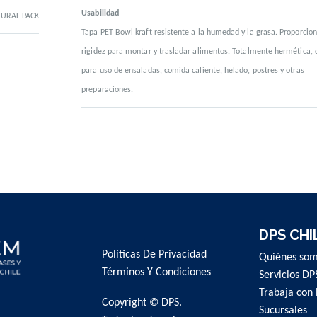
Usabilidad
URAL PACK
Tapa PET Bowl kraft resistente a la humedad y la grasa. Proporcio
rigidez para montar y trasladar alimentos. Totalmente hermética, 
para uso de ensaladas, comida caliente, helado, postres y otras
preparaciones.
DPS CHI
Políticas De Privacidad
Quiénes so
Términos Y Condiciones
Servicios DP
Trabaja con 
Copyright © DPS.
Sucursales