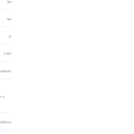
No
No
Si
1 PET
mbiente
s e
alóricas