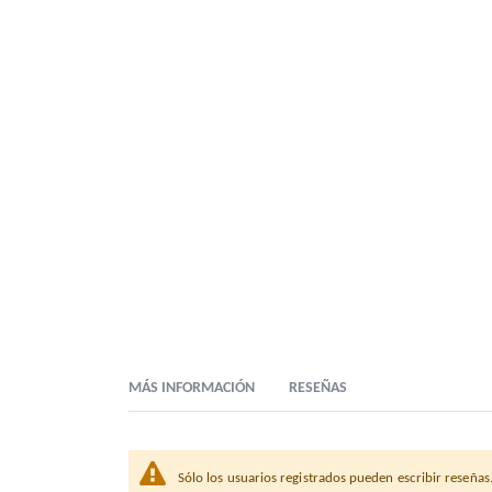
MÁS INFORMACIÓN
RESEÑAS
Sólo los usuarios registrados pueden escribir reseñas
Descripción Comercial
SERVILLETA MESA BLANCA 