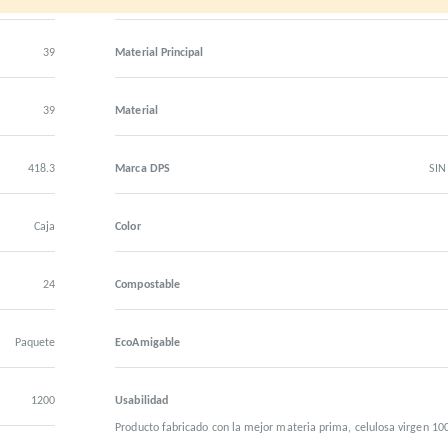
39
Material Principal
39
Material
418.3
Marca DPS
SI
Caja
Color
24
Compostable
Paquete
EcoAmigable
1200
Usabilidad
Producto fabricado con la mejor materia prima, celulosa virgen 1