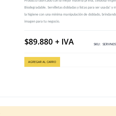
Producto fabricado con la mejor materia prima, celulosa virg
Biodegradable. Servilletas dobladas y listas para ser usada! y 
la higiene con una mínima manipulación de doblado, brindando
imagen para tu negocio.
$89.880
SKU
SERVN05
AGREGAR AL CARRO
.
TORK 39X39
Unidades Empaque Secundario