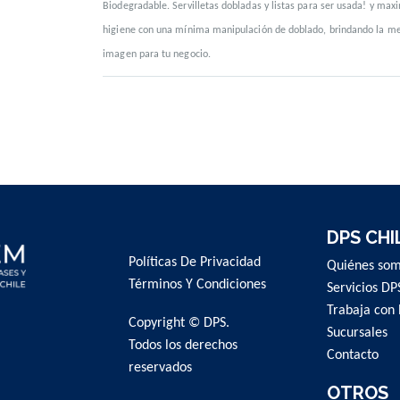
Biodegradable. Servilletas dobladas y listas para ser usada! y maxi
higiene con una mínima manipulación de doblado, brindando la me
imagen para tu negocio.
DPS CHI
Políticas De Privacidad
Quiénes so
Términos Y Condiciones
Servicios DP
Trabaja con 
Copyright © DPS.
Sucursales
Todos los derechos
Contacto
reservados
OTROS