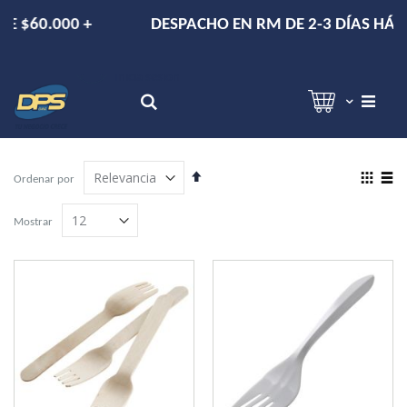
+
DESPACHO EN RM DE 2-3 DÍAS HÁBILES.
Hola!
Inicia sesión
Search
Establecer
View
Ordenar por
dirección
as
Grilla
Lista
descendente
Mostrar