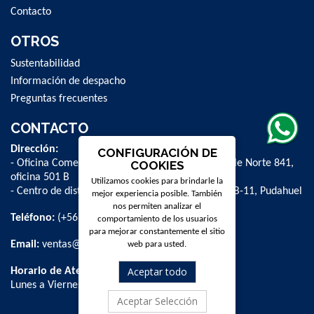
Contacto
OTROS
Sustentabilidad
Información de despacho
Preguntas frecuentes
CONTACTO
Dirección:
CONFIGURACIÓN DE
- Oficina Comercial y administrativa: Avenida Valle Norte 841,
COOKIES
oficina 501 B
Utilizamos cookies para brindarle la
- Centro de distribución: La Farfana 500, bodega B-11, Pudahuel
mejor experiencia posible. También
nos permiten analizar el
Teléfono:
(+56 2) 2 584 8900
comportamiento de los usuarios
para mejorar constantemente el sitio
Email:
ventas@dpschile.cl
web para usted.
Aceptar todo
Horario de Atención:
Lunes a Viernes / 09:00 a 16:00 hrs
Aceptar Selección