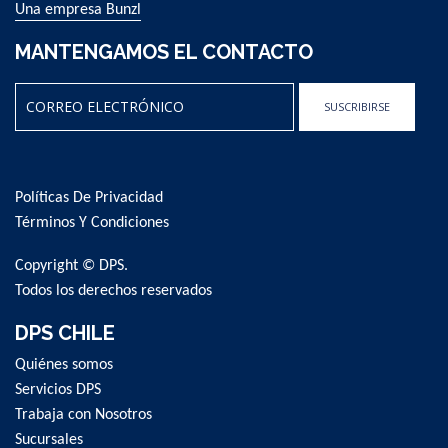
Una empresa Bunzl
MANTENGAMOS EL CONTACTO
SUSCRIBIRSE
Sign
Up
for
Políticas De Privacidad
Our
Newsletter:
Términos Y Condiciones
Copyright © DPS.
Todos los derechos reservados
DPS CHILE
Quiénes somos
Servicios DPS
Trabaja con Nosotros
Sucursales