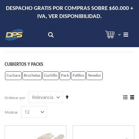
DESPACHO GRATIS POR COMPRAS SOBRE $60.000 +
IVA, VER DISPONIBILIDAD.
Hola!
Inicia sesión
Search
CUBIERTOS Y PACKS
Cuchara
Brochetas
Cuchillo
Pack
Palillos
Tenedor
Establecer
View
Ordenar por
dirección
as
Grilla
Lista
descendente
Mostrar