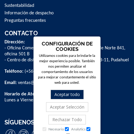
Sustentabilidad
Información de despacho
Preguntas frecuentes
CONTACTO
Dirección:
CONFIGURACIÓN DE
- Oficina Comercial y administrativa: Avenida Valle Norte 841,
COOKIES
oficina 501 B
Utilizamos cookies para brindarle la
- Centro de distribución: La Farfana 500, bodega B-11, Pudahuel
mejor experiencia posible. También
nos permiten analizar el
Teléfono:
(+56 2) 2 584 8900
comportamiento de los usuarios
para mejorar constantemente el sitio
Email:
ventas@dpschile.cl
web para usted.
Aceptar todo
Horario de Atención:
Lunes a Viernes / 09:00 a 16:00 hrs
Aceptar Selección
Rechazar Todo
SÍGUENOS
Necesario
Analytics