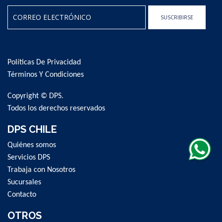
SUSCRIBIRSE
Sign
Up
for
Políticas De Privacidad
Our
Newsletter:
Términos Y Condiciones
Copyright © DPS.
Todos los derechos reservados
DPS CHILE
Quiénes somos
Servicios DPS
Trabaja con Nosotros
Sucursales
Contacto
OTROS