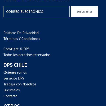
SUSCRIBIRSE
Sign
Up
for
Políticas De Privacidad
Our
Newsletter:
Términos Y Condiciones
Copyright © DPS.
Todos los derechos reservados
DPS CHILE
Quiénes somos
Servicios DPS
Trabaja con Nosotros
Sucursales
Contacto