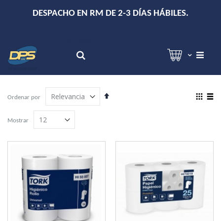
+
DESPACHO EN RM DE 2-3 DÍAS HÁBILES.
Hola!
Inicia sesión
Search
Establecer
View
Ordenar por
dirección
as
Grilla
Lista
descendente
Mostrar