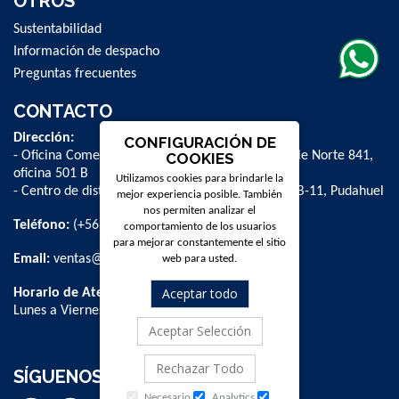
OTROS
Sustentabilidad
Información de despacho
Preguntas frecuentes
CONTACTO
Dirección:
CONFIGURACIÓN DE
- Oficina Comercial y administrativa: Avenida Valle Norte 841,
COOKIES
oficina 501 B
Utilizamos cookies para brindarle la
- Centro de distribución: La Farfana 500, bodega B-11, Pudahuel
mejor experiencia posible. También
nos permiten analizar el
Teléfono:
(+56 2) 2 584 8900
comportamiento de los usuarios
para mejorar constantemente el sitio
Email:
ventas@dpschile.cl
web para usted.
Aceptar todo
Horario de Atención:
Lunes a Viernes / 09:00 a 16:00 hrs
Aceptar Selección
Rechazar Todo
SÍGUENOS
Necesario
Analytics