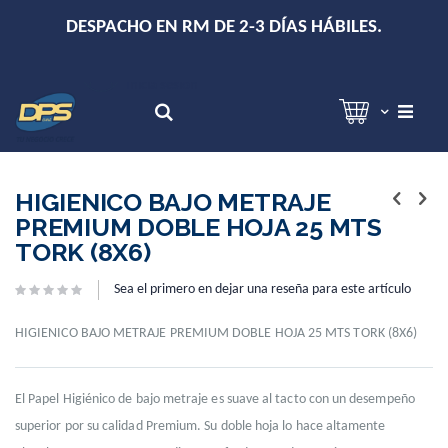
+
DESPACHO EN RM DE 2-3 DÍAS HÁBILES.
Hola!
Inicia sesión
Search
Skip
Skip
to
to
HIGIENICO BAJO METRAJE
the
the
PREMIUM DOBLE HOJA 25 MTS
end
beginning
TORK (8X6)
of
of
the
the
images
images
Sea el primero en dejar una reseña para este artículo
gallery
gallery
HIGIENICO BAJO METRAJE PREMIUM DOBLE HOJA 25 MTS TORK (8X6)
El Papel Higiénico de bajo metraje es suave al tacto con un desempeño
superior por su calidad Premium. Su doble hoja lo hace altamente