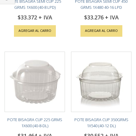
POTE BISAGRA SEMI CUP 225
POTE BISAGRA SEMI CUP 450
Shop
GRMS 1X600 (40-8 LPD)
GRMS 1X480 40-16 LPD
By
$33.372
$33.276
AGREGAR AL CARRO
AGREGAR AL CARRO
POTE BISAGRA CUP 225 GRMS
POTE BISAGRA CUP 350GRMS
1X600 (40-8-DL)
1X540 (40-12 DL)
$31.464
$30.552