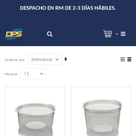
+
DESPACHO EN RM DE 2-3 DÍAS HÁBILES.
Hola!
Inicia sesión
Search
Establecer
View
Ordenar por
dirección
as
Grilla
Lista
descendente
Mostrar