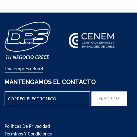
Una empresa Bunzl
MANTENGAMOS EL CONTACTO
SUSCRIBIRSE
Sign
Up
for
Políticas De Privacidad
Our
Newsletter:
Términos Y Condiciones