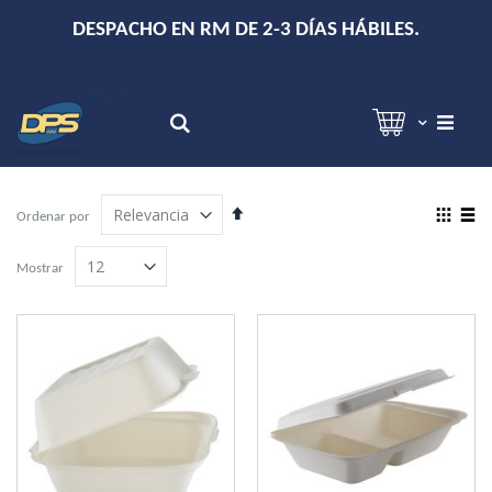
+
DESPACHO EN RM DE 2-3 DÍAS HÁBILES.
Hola!
Inicia sesión
Search
Establecer
View
Ordenar por
dirección
as
Grilla
Lista
descendente
Mostrar