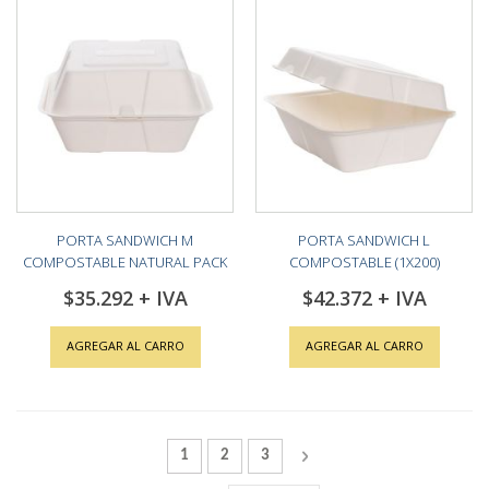
PORTA SANDWICH M
PORTA SANDWICH L
COMPOSTABLE NATURAL PACK
COMPOSTABLE (1X200)
(1X200)
$35.292
$42.372
AGREGAR AL CARRO
AGREGAR AL CARRO
Página
Actualmente estás leyendo la página
Página
Página
Página
Siguiente
1
2
3