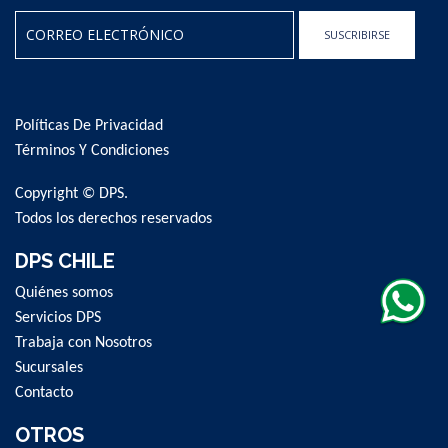
SUSCRIBIRSE
Sign
Up
for
Políticas De Privacidad
Our
Newsletter:
Términos Y Condiciones
Copyright © DPS.
Todos los derechos reservados
DPS CHILE
Quiénes somos
Servicios DPS
Trabaja con Nosotros
Sucursales
Contacto
OTROS