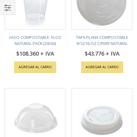
Shop
By
VASO COMPOSTABLE 16 OZ
TAPA PLANA COMPOSTABLE
NATURAL PACK (20X50)
9/12/16 OZ C/PERF NATURAL
PACK (10X100)
$108.360
$43.776
AGREGAR AL CARRO
AGREGAR AL CARRO