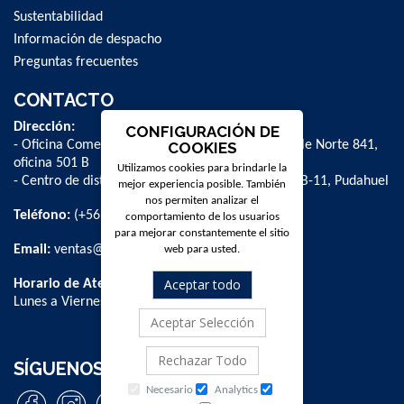
Sustentabilidad
Información de despacho
Preguntas frecuentes
CONTACTO
Dirección:
CONFIGURACIÓN DE
- Oficina Comercial y administrativa: Avenida Valle Norte 841,
COOKIES
oficina 501 B
Utilizamos cookies para brindarle la
- Centro de distribución: La Farfana 500, bodega B-11, Pudahuel
mejor experiencia posible. También
nos permiten analizar el
Teléfono:
(+56 2) 2 584 8900
comportamiento de los usuarios
para mejorar constantemente el sitio
Email:
ventas@dpschile.cl
web para usted.
Aceptar todo
Horario de Atención:
Lunes a Viernes / 09:00 a 16:00 hrs
Aceptar Selección
Rechazar Todo
SÍGUENOS
Necesario
Analytics