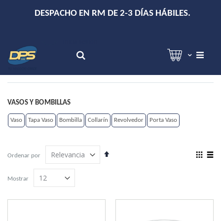
+
DESPACHO EN RM DE 2-3 DÍAS HÁBILES.
Hola!
Inicia sesión
Search
VASOS Y BOMBILLAS
Vaso
Tapa Vaso
Bombilla
Collarín
Revolvedor
Porta Vaso
Establecer
View
Ordenar por
dirección
as
Grilla
Lista
descendente
Mostrar