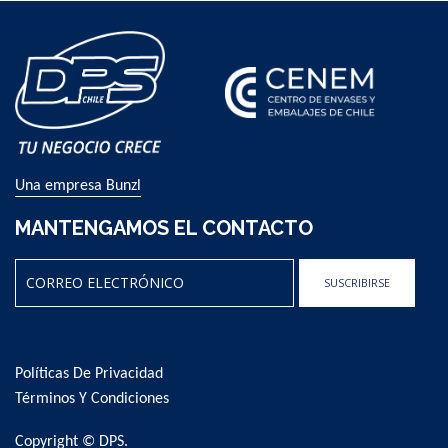
Una empresa Bunzl
MANTENGAMOS EL CONTACTO
SUSCRIBIRSE
Sign
Up
for
Políticas De Privacidad
Our
Newsletter:
Términos Y Condiciones
Copyright © DPS.