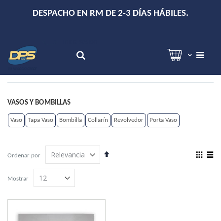
+
DESPACHO EN RM DE 2-3 DÍAS HÁBILES.
Hola!
Inicia sesión
Search
VASOS Y BOMBILLAS
Vaso
Tapa Vaso
Bombilla
Collarín
Revolvedor
Porta Vaso
Establecer
View
Ordenar por
dirección
as
Grilla
Lista
descendente
Mostrar