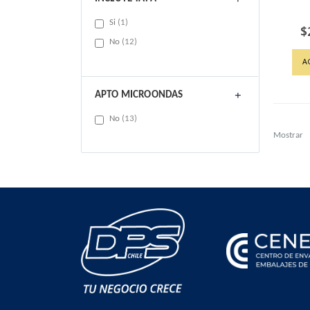
item
Si
1
$
items
No
12
A
APTO MICROONDAS
items
No
13
Mostrar