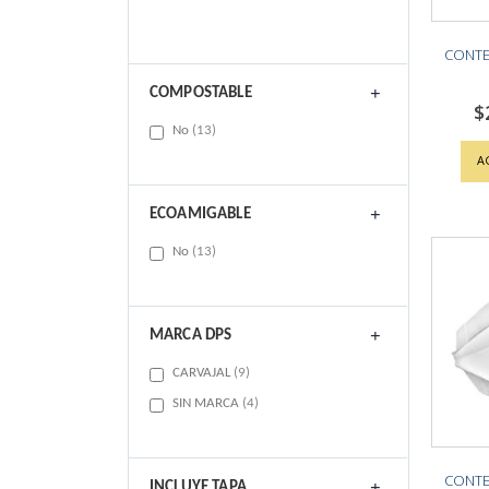
CONTE
COMPOSTABLE
$
items
No
13
A
ECOAMIGABLE
items
No
13
MARCA DPS
items
CARVAJAL
9
items
SIN MARCA
4
CONTE
INCLUYE TAPA