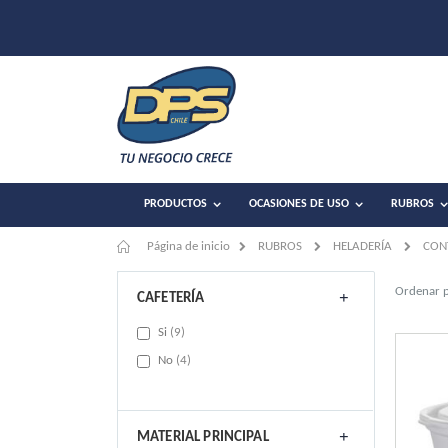
PRODUCTOS
OCASIONES DE USO
RUBROS
Página de inicio
RUBROS
HELADERÍA
CON
Ordenar 
CAFETERÍA
items
Si
9
items
No
4
MATERIAL PRINCIPAL