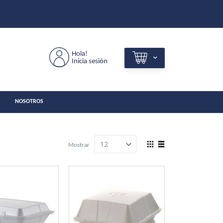
Hola!
Inicia sesión
NOSOTROS
View
Mostrar
as
Grilla
Lista