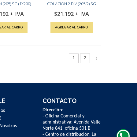
(205) SG (1X200)
COLACION 2 DIV (205/2) SG
(1X200)
.192
$21.192
GAR AL CARRO
AGREGAR AL CARRO
Página
Actualmente estás leyendo la pág
Página
Página
Siguiente
1
2
LE
CONTACTO
Dirección:
mos
- Oficina Comercial y
S
administrativa: Avenida Valle
Nosotros
Norte 841, oficina 501 B
- Centro de distribución: La