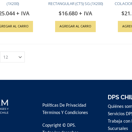
(1X200)
RECTANGULAR (CT5) SG (1X200)
COLACION 
25.044
$16.680
$21
GREGAR AL CARRO
AGREGAR AL CARRO
AGRE
DPS CHI
Políticas De Privacidad
Quiénes so
Términos Y Condiciones
Servicios DP
Trabaja con 
Copyright © DPS.
Sucursales