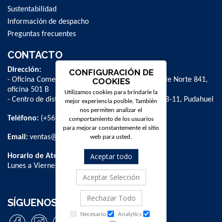
Sustentabilidad
Información de despacho
Preguntas frecuentes
CONTACTO
Dirección:
CONFIGURACIÓN DE
- Oficina Comercial y administrativa: Avenida Valle Norte 841,
COOKIES
oficina 501 B
Utilizamos cookies para brindarle la
- Centro de distribución: La Farfana 500, bodega B-11, Pudahuel
mejor experiencia posible. También
nos permiten analizar el
Teléfono:
(+56 2) 2 584 8900
comportamiento de los usuarios
para mejorar constantemente el sitio
Email:
ventas@dpschile.cl
web para usted.
Aceptar todo
Horario de Atención:
Lunes a Viernes / 09:00 a 16:00 hrs
Aceptar Selección
Rechazar Todo
SÍGUENOS
Necesario
Analytics