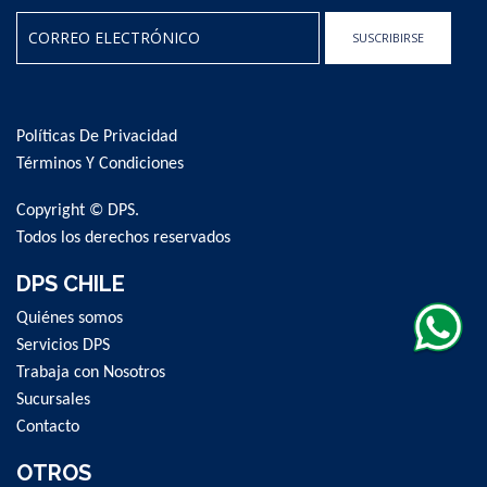
SUSCRIBIRSE
Sign
Up
for
Políticas De Privacidad
Our
Newsletter:
Términos Y Condiciones
Copyright © DPS.
Todos los derechos reservados
DPS CHILE
Quiénes somos
Servicios DPS
Trabaja con Nosotros
Sucursales
Contacto
OTROS