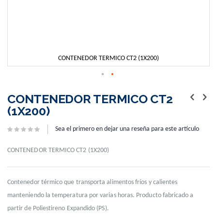
CONTENEDOR TERMICO CT2 (1X200)
Skip
to
CONTENEDOR TERMICO CT2
the
(1X200)
beginning
of
Sea el primero en dejar una reseña para este artículo
the
images
gallery
CONTENEDOR TERMICO CT2 (1X200)
Contenedor térmico que transporta alimentos fríos y calientes
manteniendo la temperatura por varias horas. Producto fabricado a
partir de Poliestireno Expandido (PS).