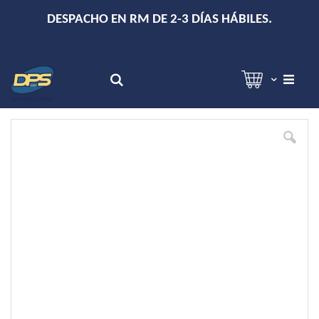
+
DESPACHO EN RM DE 2-3 DÍAS HÁBILES.
Hola!
Inicia sesión
Search
Skip
to
the
end
of
the
images
gallery