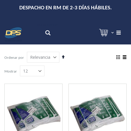
+
DESPACHO EN RM DE 2-3 DÍAS HÁBILES.
Hola!
Inicia sesión
Search
Establecer
View
Ordenar por
dirección
as
Grilla
Lista
descendente
Mostrar