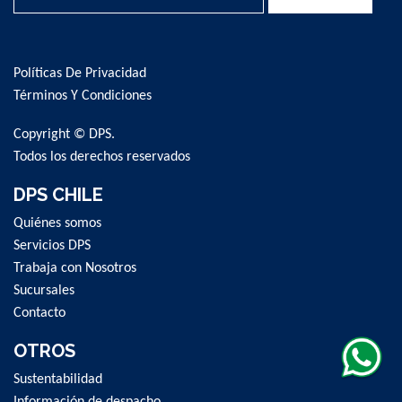
Sign
Up
for
Políticas De Privacidad
Our
Newsletter:
Términos Y Condiciones
Copyright © DPS.
Todos los derechos reservados
DPS CHILE
Quiénes somos
Servicios DPS
Trabaja con Nosotros
Sucursales
Contacto
OTROS
Sustentabilidad
Información de despacho