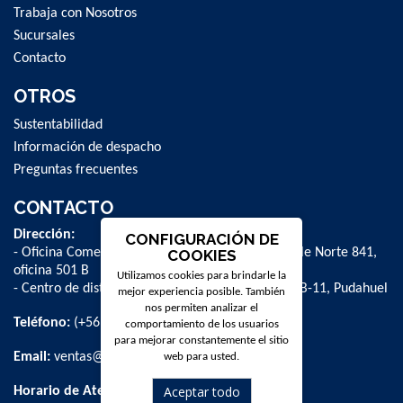
Trabaja con Nosotros
Sucursales
Contacto
OTROS
Sustentabilidad
Información de despacho
Preguntas frecuentes
CONTACTO
Dirección:
CONFIGURACIÓN DE
- Oficina Comercial y administrativa: Avenida Valle Norte 841,
COOKIES
oficina 501 B
Utilizamos cookies para brindarle la
- Centro de distribución: La Farfana 500, bodega B-11, Pudahuel
mejor experiencia posible. También
nos permiten analizar el
Teléfono:
(+56 2) 2 584 8900
comportamiento de los usuarios
para mejorar constantemente el sitio
Email:
ventas@dpschile.cl
web para usted.
Aceptar todo
Horario de Atención: