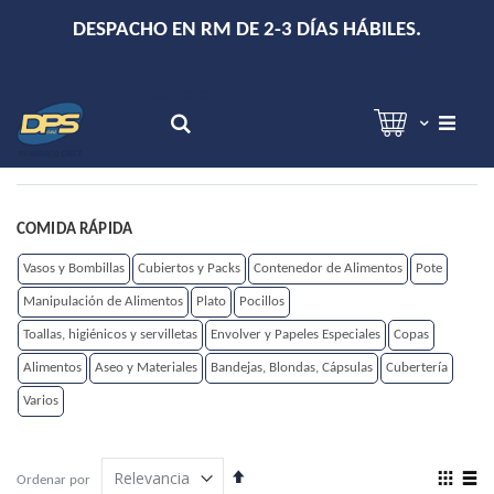
+
DESPACHO EN RM DE 2-3 DÍAS HÁBILES.
Hola!
Inicia sesión
Search
COMIDA RÁPIDA
Vasos y Bombillas
Cubiertos y Packs
Contenedor de Alimentos
Pote
Manipulación de Alimentos
Plato
Pocillos
Toallas, higiénicos y servilletas
Envolver y Papeles Especiales
Copas
Alimentos
Aseo y Materiales
Bandejas, Blondas, Cápsulas
Cubertería
Varios
Establecer
View
Ordenar por
dirección
as