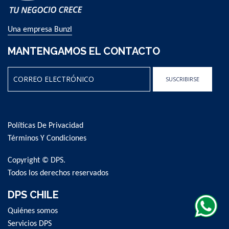
Una empresa Bunzl
MANTENGAMOS EL CONTACTO
SUSCRIBIRSE
Sign
Up
for
Políticas De Privacidad
Our
Newsletter:
Términos Y Condiciones
Copyright © DPS.
Todos los derechos reservados
DPS CHILE
Quiénes somos
Servicios DPS