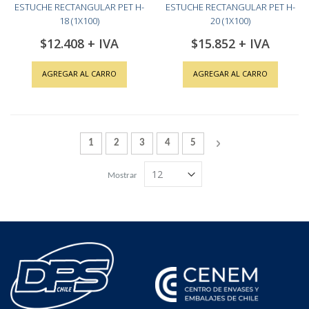
ESTUCHE RECTANGULAR PET H-
ESTUCHE RECTANGULAR PET H-
18 (1X100)
20 (1X100)
$12.408
$15.852
AGREGAR AL CARRO
AGREGAR AL CARRO
Página
Actualmente estás leyendo la página
Página
Página
Página
Página
Página
Siguiente
1
2
3
4
5
Mostrar