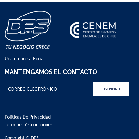
Una empresa Bunzl
MANTENGAMOS EL CONTACTO
SUSCRIBIRSE
Sign
Up
for
Políticas De Privacidad
Our
Newsletter:
Términos Y Condiciones
Copyright © DPS.