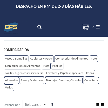
+
DESPACHO EN RM DE 2-3 DÍAS HÁBILES.
Hola!
Inicia sesión
Search
COMIDA RÁPIDA
Vasos y Bombillas
Cubiertos y Packs
Contenedor de Alimentos
Pote
Manipulación de Alimentos
Plato
Pocillos
Toallas, higiénicos y servilletas
Envolver y Papeles Especiales
Copas
Alimentos
Aseo y Materiales
Bandejas, Blondas, Cápsulas
Cubertería
Varios
Establecer
View
Ordenar por
dirección
as