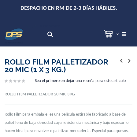
+
DESPACHO EN RM DE 2-3 DÍAS HÁBILES.
Hola!
Inicia sesión
Search
Skip
Skip
to
to
ROLLO FILM PALLETIZADOR
the
the
20 MIC (1 X 3 KG.)
end
beginning
of
of
Sea el primero en dejar una reseña para este artículo
the
the
images
images
gallery
gallery
ROLLO FILM PALLETIZADOR 20 MIC 3 KG
Rollo Film para embalaje, es una película estirable fabricado a base de
polietileno de baja densidad cuya resistencia mecánica y bajo espesor lo
hacen ideal para envolver o paletizar mercadería. Especial para quesos,