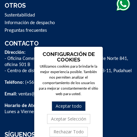
OTROS
Sustentabilidad
Información de despacho
Preguntas frecuentes
CONTACTO
Dirección:
CONFIGURACIÓN DE
- Oficina Comercial y administrativa: Avenida Valle Norte 841,
COOKIES
oficina 501 B
Utilizamos cookies para brindarle la
- Centro de distribución: La Farfana 500, bodega B-11, Pudahuel
mejor experiencia posible. También
nos permiten analizar el
Teléfono:
(+56 2) 2 584 8900
comportamiento de los usuarios
para mejorar constantemente el sitio
Email:
ventas@dpschile.cl
web para usted.
Aceptar todo
Horario de Atención:
Lunes a Viernes / 09:00 a 16:00 hrs
Aceptar Selección
Rechazar Todo
SÍGUENOS