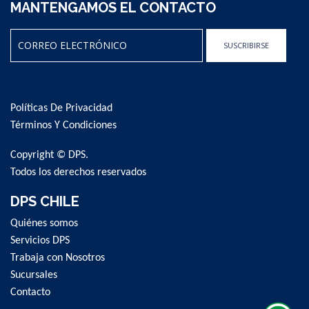
MANTENGAMOS EL CONTACTO
SUSCRIBIRSE
Sign
Up
for
Políticas De Privacidad
Our
Newsletter:
Términos Y Condiciones
Copyright © DPS.
Todos los derechos reservados
DPS CHILE
Quiénes somos
Servicios DPS
Trabaja con Nosotros
Sucursales
Contacto