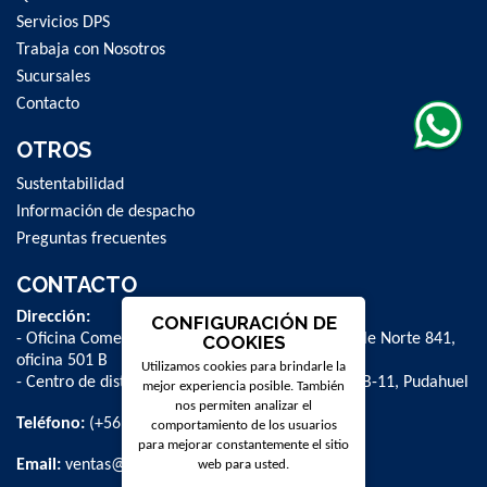
Servicios DPS
Trabaja con Nosotros
Sucursales
Contacto
OTROS
Sustentabilidad
Información de despacho
Preguntas frecuentes
CONTACTO
Dirección:
CONFIGURACIÓN DE
- Oficina Comercial y administrativa: Avenida Valle Norte 841,
COOKIES
oficina 501 B
Utilizamos cookies para brindarle la
- Centro de distribución: La Farfana 500, bodega B-11, Pudahuel
mejor experiencia posible. También
nos permiten analizar el
Teléfono:
(+56 2) 2 584 8900
comportamiento de los usuarios
para mejorar constantemente el sitio
Email:
ventas@dpschile.cl
web para usted.