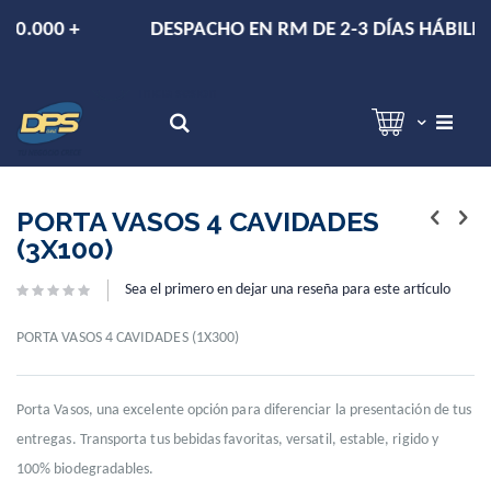
+
DESPACHO EN RM DE 2-3 DÍAS HÁBILES.
Hola!
Inicia sesión
Search
Skip
Skip
to
to
PORTA VASOS 4 CAVIDADES
the
the
(3X100)
end
beginning
of
of
Sea el primero en dejar una reseña para este artículo
the
the
images
images
gallery
gallery
PORTA VASOS 4 CAVIDADES (1X300)
Porta Vasos, una excelente opción para diferenciar la presentación de tus
entregas. Transporta tus bebidas favoritas, versatil, estable, rigido y
100% biodegradables.