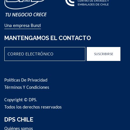
Una empresa Bunzl
MANTENGAMOS EL CONTACTO
SUSCRIBIRSE
Sign
Up
for
Políticas De Privacidad
Our
Newsletter:
Términos Y Condiciones
Copyright © DPS.
Todos los derechos reservados
DPS CHILE
Quiénes somos