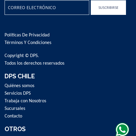
SUSCRIBIRSE
Sign
Up
for
Políticas De Privacidad
Our
Newsletter:
Términos Y Condiciones
Copyright © DPS.
Todos los derechos reservados
DPS CHILE
Quiénes somos
Servicios DPS
Trabaja con Nosotros
Sucursales
Contacto
OTROS