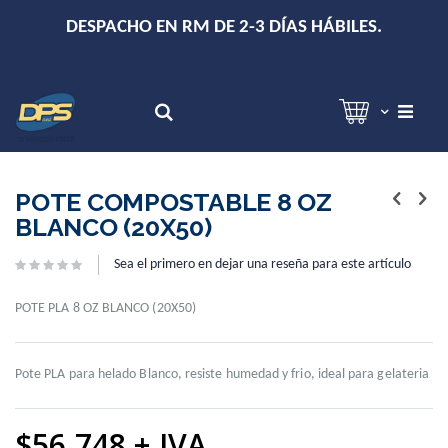
+
DESPACHO EN RM DE 2-3 DÍAS HÁBILES.
Hola!
Inicia sesión
Search
Skip
Skip
to
to
POTE COMPOSTABLE 8 OZ
the
the
BLANCO (20X50)
end
beginning
of
of
Sea el primero en dejar una reseña para este artículo
the
the
images
images
gallery
gallery
POTE PLA 8 OZ BLANCO (20X50)
Pote PLA para helado Blanco, resiste humedad y frio, ideal para gelateria
$56.748