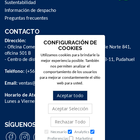
Sustentabilidad
Información de despacho
Preguntas frecuentes
CONTACTO
Dirección:
CONFIGURACIÓN DE
- Oficina Comercial y administrativa: Avenida Valle Norte 841,
COOKIES
oficina 501 B
Utilizamos cookies para brindarle la
- Centro de distribución: La Farfana 500, bodega B-11, Pudahuel
mejor experiencia posible. También
nos permiten analizar el
Teléfono:
(+56 2) 2 584 8900
comportamiento de los usuarios
para mejorar constantemente el sitio
Email:
ventas@dpschile.cl
web para usted.
Aceptar todo
Horario de Atención:
Lunes a Viernes / 09:00 a 16:00 hrs
Aceptar Selección
Rechazar Todo
SÍGUENOS
Necesario
Analytics
Preferencias
Marketing