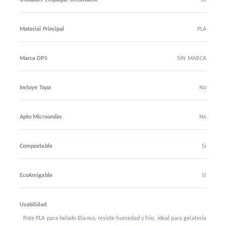
Unidades Empaque Secundario
50
Material Principal
PLA
Marca DPS
SIN MARCA
Incluye Tapa
No
Apto Microondas
No
Compostable
Si
EcoAmigable
Si
Usabilidad
Pote PLA para helado Blanco, resiste humedad y frio, ideal para gelateria