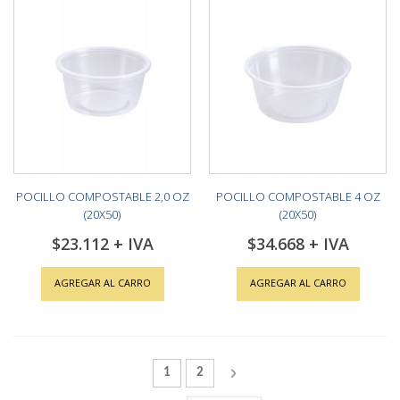
POCILLO COMPOSTABLE 2,0 OZ
POCILLO COMPOSTABLE 4 OZ
(20X50)
(20X50)
$23.112
$34.668
AGREGAR AL CARRO
AGREGAR AL CARRO
Página
Actualmente estás leyendo la página
Página
Página
Siguiente
1
2