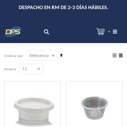
+
DESPACHO EN RM DE 2-3 DÍAS HÁBILES.
Hola!
Inicia sesión
Search
Establecer
View
Ordenar por
dirección
as
Grilla
Lista
descendente
Mostrar