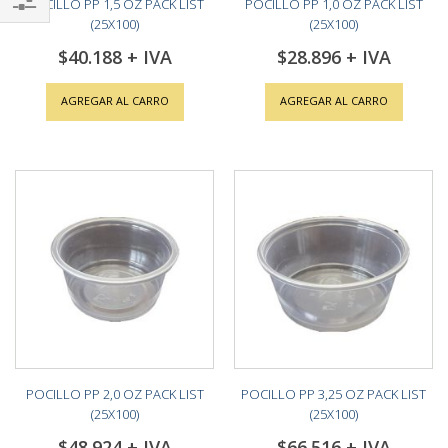
POCILLO PP 1,5 OZ PACK LIST
POCILLO PP 1,0 OZ PACK LIST
(25X100)
(25X100)
Shop
$40.188
$28.896
By
AGREGAR AL CARRO
AGREGAR AL CARRO
POCILLO PP 2,0 OZ PACK LIST
POCILLO PP 3,25 OZ PACK LIST
(25X100)
(25X100)
$48.924
$66.516