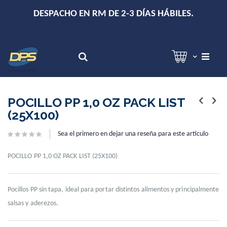
+
DESPACHO EN RM DE 2-3 DÍAS HÁBILES.
Hola!
Inicia sesión
Search
Skip
Skip
to
to
POCILLO PP 1,0 OZ PACK LIST
the
the
(25X100)
end
beginning
of
of
Sea el primero en dejar una reseña para este artículo
the
the
images
images
gallery
gallery
POCILLO PP 1,0 OZ PACK LIST (25X100)
Pocillos PP sin tapa, ideal para portar distintos alimentos y principalmente
salsas y aderezos.