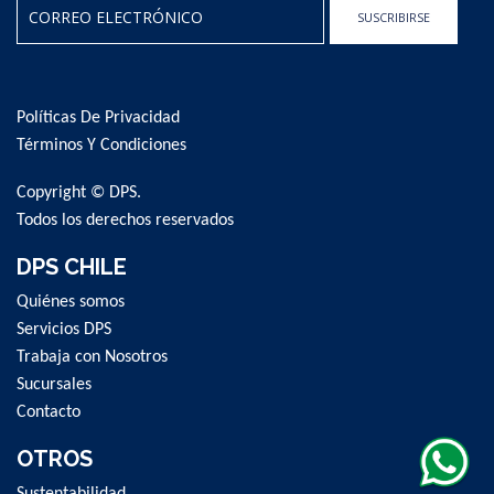
SUSCRIBIRSE
Sign
Up
for
Políticas De Privacidad
Our
Newsletter:
Términos Y Condiciones
Copyright © DPS.
Todos los derechos reservados
DPS CHILE
Quiénes somos
Servicios DPS
Trabaja con Nosotros
Sucursales
Contacto
OTROS
Sustentabilidad