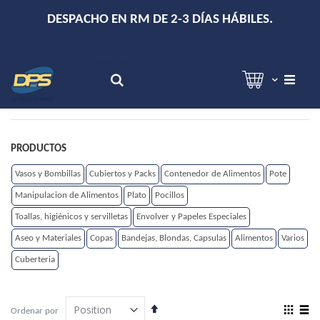
+
DESPACHO EN RM DE 2-3 DÍAS HÁBILES.
Hola!
Inicia sesión
Search
PRODUCTOS
Vasos y Bombillas
Cubiertos y Packs
Contenedor de Alimentos
Pote
Manipulacion de Alimentos
Plato
Pocillos
Toallas, higiénicos y servilletas
Envolver y Papeles Especiales
Aseo y Materiales
Copas
Bandejas, Blondas, Capsulas
Alimentos
Varios
Cuberteria
Establecer
View
Ordenar por
dirección
as