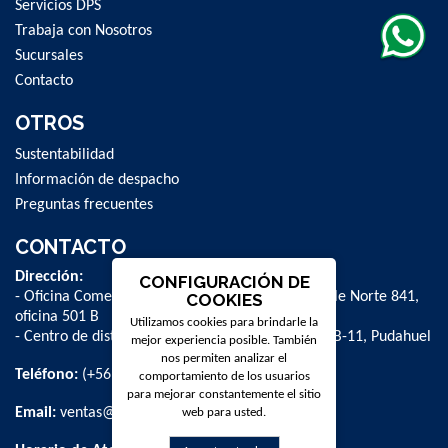
Servicios DPS
Trabaja con Nosotros
Sucursales
Contacto
OTROS
Sustentabilidad
Información de despacho
Preguntas frecuentes
CONTACTO
Dirección:
CONFIGURACIÓN DE
- Oficina Comercial y administrativa: Avenida Valle Norte 841,
COOKIES
oficina 501 B
Utilizamos cookies para brindarle la
- Centro de distribución: La Farfana 500, bodega B-11, Pudahuel
mejor experiencia posible. También
nos permiten analizar el
Teléfono:
(+56 2) 2 584 8900
comportamiento de los usuarios
para mejorar constantemente el sitio
Email:
ventas@dpschile.cl
web para usted.