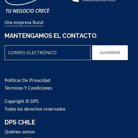
Una empresa Bunzl
MANTENGAMOS EL CONTACTO
SUSCRIBIRSE
Sign
Up
for
Políticas De Privacidad
Our
Newsletter:
Términos Y Condiciones
Copyright © DPS.
Todos los derechos reservados
DPS CHILE
Quiénes somos