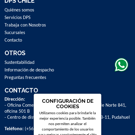
DPS CHILE
Quiénes somos
Servicios DPS
Trabaja con Nosotros
Sucursales
Contacto
OTROS
Sustentabilidad
Información de despacho
Preguntas frecuentes
CONTACTO
Dirección:
CONFIGURACIÓN DE
- Oficina Comercial y administrativa: Avenida Valle Norte 841,
COOKIES
oficina 501 B
Utilizamos cookies para brindarle la
- Centro de distribución: La Farfana 500, bodega B-11, Pudahuel
mejor experiencia posible. También
nos permiten analizar el
Teléfono:
(+56 2) 2 584 8900
comportamiento de los usuarios
para mejorar constantemente el sitio