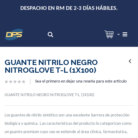
+
DESPACHO EN RM DE 2-3 DÍAS HÁBILES.
Hola!
Inicia sesión
Search
Skip
Skip
to
to
GUANTE NITRILO NEGRO
the
the
NITROGLOVE T-L (1X100)
end
beginning
of
of
Sea el primero en dejar una reseña para este artículo
the
the
images
images
gallery
gallery
GUANTE NITRILO NEGRO NITROGLOVE T-L (1X100)
Los guantes de nitrilo sintético son una excelente barrera de protección
biológica y química. Las características del producto lo categorizan como
un guante premium cuyo uso se extiende al área clínica, farmacéutica,