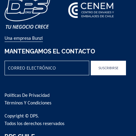
Una empresa Bunzl
MANTENGAMOS EL CONTACTO
SUSCRIBIRSE
Sign
Up
for
Políticas De Privacidad
Our
Newsletter:
Términos Y Condiciones
Copyright © DPS.
Todos los derechos reservados