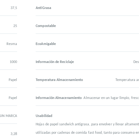
37,5
AntiGrasa
25
Compostable
Resma
EcoAmigable
1000
Información de Reciclaje
Des
Papel
Temperatura Almacenamiento
Temperatura a
Papel
Información Almacenamiento
Almacenar en un lugar limpio, fresc
SIN MARCA
Usabilidad
Hojas de papel sandwich antigrasa, para envolver y llevar altamen
utilizadas por cadenas de comida fast food, tanto para consumo e
3,28