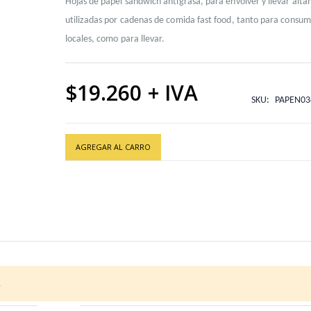
Hojas de papel sandwich antigrasa, para envolver y llevar alt
utilizadas por cadenas de comida fast food, tanto para consu
locales, como para llevar.
$19.260
SKU
PAPEN03
AGREGAR AL CARRO
.
O (1X1000)
Color