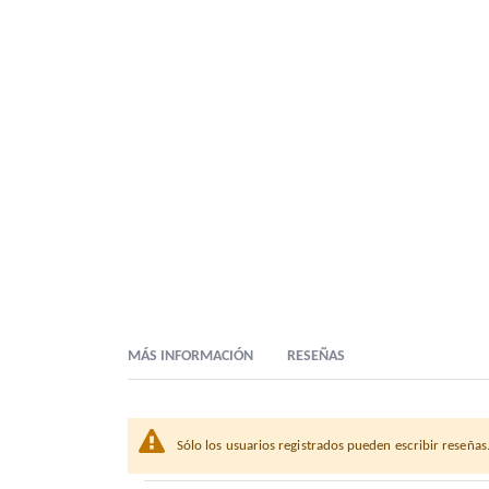
MÁS INFORMACIÓN
RESEÑAS
Sólo los usuarios registrados pueden escribir reseñas
Descripción Comercial
PAPEL ANTIGRASA 37,5X25 CM GENERIC