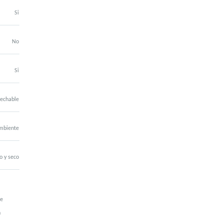
Si
No
Si
echable
mbiente
o y seco
te
n