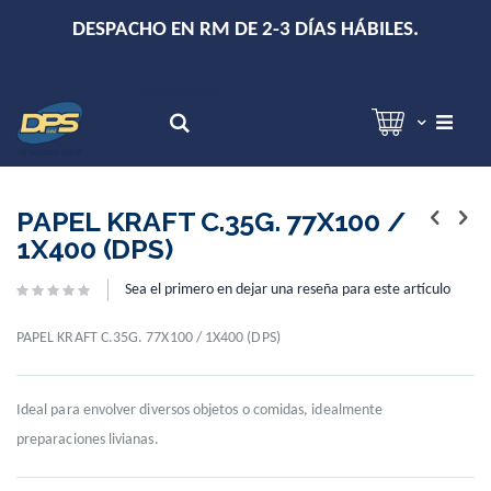
+
DESPACHO EN RM DE 2-3 DÍAS HÁBILES.
Hola!
Inicia sesión
Search
Skip
Skip
to
to
PAPEL KRAFT C.35G. 77X100 /
the
the
1X400 (DPS)
end
beginning
of
of
Sea el primero en dejar una reseña para este artículo
the
the
images
images
gallery
gallery
PAPEL KRAFT C.35G. 77X100 / 1X400 (DPS)
Ideal para envolver diversos objetos o comidas, idealmente
preparaciones livianas.