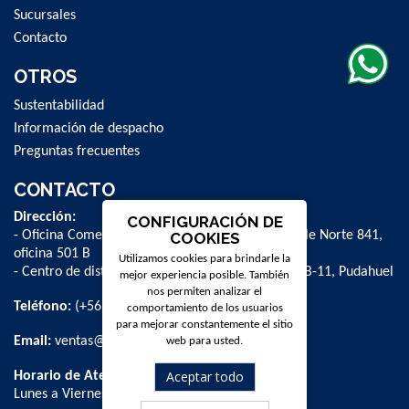
Sucursales
Contacto
OTROS
Sustentabilidad
Información de despacho
Preguntas frecuentes
CONTACTO
Dirección:
CONFIGURACIÓN DE
- Oficina Comercial y administrativa: Avenida Valle Norte 841,
COOKIES
oficina 501 B
Utilizamos cookies para brindarle la
- Centro de distribución: La Farfana 500, bodega B-11, Pudahuel
mejor experiencia posible. También
nos permiten analizar el
Teléfono:
(+56 2) 2 584 8900
comportamiento de los usuarios
para mejorar constantemente el sitio
Email:
ventas@dpschile.cl
web para usted.
Aceptar todo
Horario de Atención:
Lunes a Viernes / 09:00 a 16:00 hrs