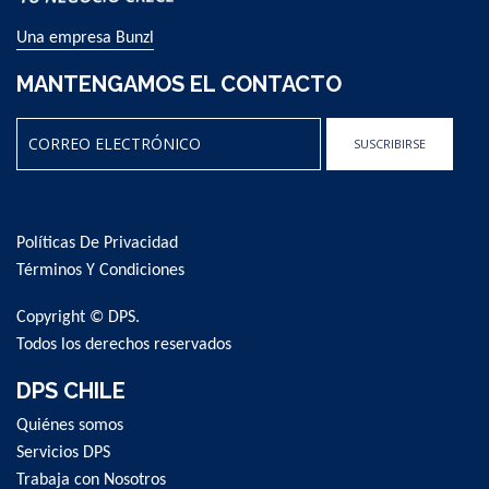
Una empresa Bunzl
MANTENGAMOS EL CONTACTO
SUSCRIBIRSE
Sign
Up
for
Políticas De Privacidad
Our
Newsletter:
Términos Y Condiciones
Copyright © DPS.
Todos los derechos reservados
DPS CHILE
Quiénes somos
Servicios DPS
Trabaja con Nosotros