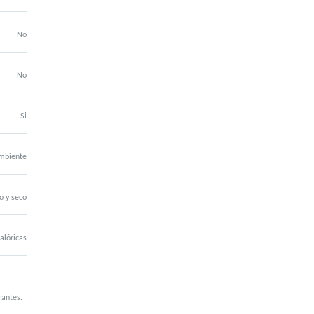
No
No
Si
mbiente
o y seco
alóricas
rantes.