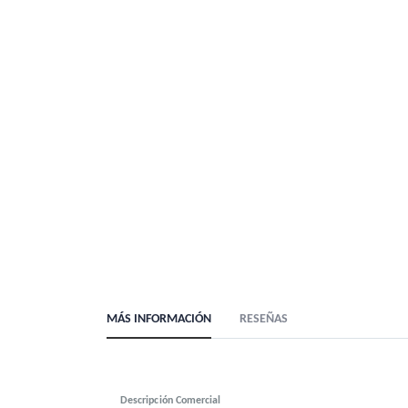
PACK TENEDOR + CUCHILLO + CUCHARA (MADERA)(
MÁS INFORMACIÓN
RESEÑAS
Descripción Comercial