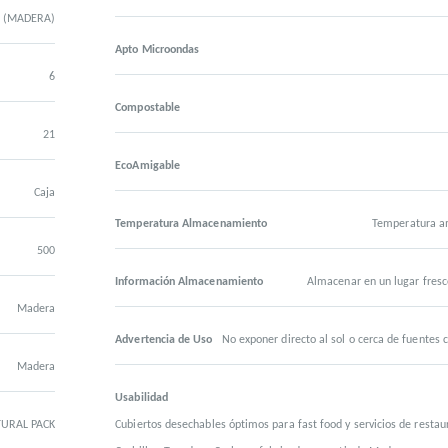
T (MADERA)
Apto Microondas
6
Compostable
21
EcoAmigable
Caja
Temperatura Almacenamiento
Temperatura a
500
Información Almacenamiento
Almacenar en un lugar fresc
Madera
Advertencia de Uso
No exponer directo al sol o cerca de fuentes c
Madera
Usabilidad
URAL PACK
Cubiertos desechables óptimos para fast food y servicios de restau