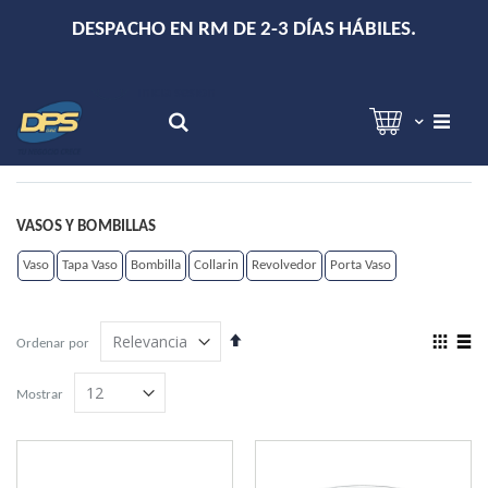
+
DESPACHO EN RM DE 2-3 DÍAS HÁBILES.
Hola!
Inicia sesión
Search
VASOS Y BOMBILLAS
Vaso
Tapa Vaso
Bombilla
Collarin
Revolvedor
Porta Vaso
Establecer
View
Ordenar por
dirección
as
Grilla
Lista
descendente
Mostrar