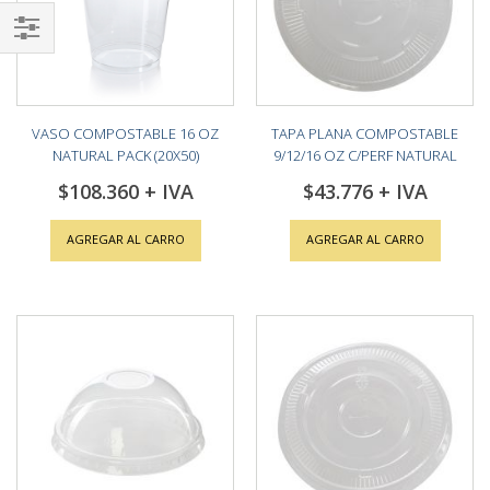
Shop
By
VASO COMPOSTABLE 16 OZ
TAPA PLANA COMPOSTABLE
NATURAL PACK (20X50)
9/12/16 OZ C/PERF NATURAL
PACK (10X100)
$108.360
$43.776
AGREGAR AL CARRO
AGREGAR AL CARRO