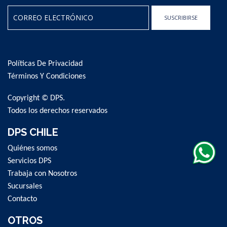
SUSCRIBIRSE
Sign
Up
for
Políticas De Privacidad
Our
Newsletter:
Términos Y Condiciones
Copyright © DPS.
Todos los derechos reservados
DPS CHILE
Quiénes somos
Servicios DPS
Trabaja con Nosotros
Sucursales
Contacto
OTROS