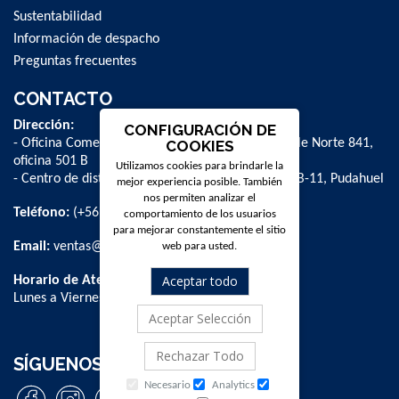
Sustentabilidad
Información de despacho
Preguntas frecuentes
CONTACTO
Dirección:
CONFIGURACIÓN DE
- Oficina Comercial y administrativa: Avenida Valle Norte 841,
COOKIES
oficina 501 B
Utilizamos cookies para brindarle la
- Centro de distribución: La Farfana 500, bodega B-11, Pudahuel
mejor experiencia posible. También
nos permiten analizar el
Teléfono:
(+56 2) 2 584 8900
comportamiento de los usuarios
para mejorar constantemente el sitio
Email:
ventas@dpschile.cl
web para usted.
Aceptar todo
Horario de Atención:
Lunes a Viernes / 09:00 a 16:00 hrs
Aceptar Selección
Rechazar Todo
SÍGUENOS
Necesario
Analytics