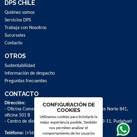
DPS CHILE
Quiénes somos
Servicios DPS
Trabaja con Nosotros
Sucursales
Contacto
OTROS
Sustentabilidad
Información de despacho
Preguntas frecuentes
CONTACTO
Dirección:
CONFIGURACIÓN DE
- Oficina Comercial y administrativa: Avenida Valle Norte 841,
COOKIES
oficina 501 B
Utilizamos cookies para brindarle la
- Centro de distribución: La Farfana 500, bodega B-11, Pudahuel
mejor experiencia posible. También
nos permiten analizar el
Teléfono:
(+56 2) 2 584 8900
comportamiento de los usuarios