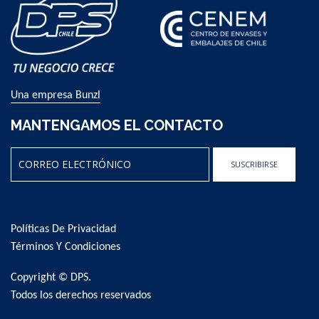
Una empresa Bunzl
MANTENGAMOS EL CONTACTO
SUSCRIBIRSE
Sign
Up
for
Políticas De Privacidad
Our
Newsletter:
Términos Y Condiciones
Copyright © DPS.
Todos los derechos reservados