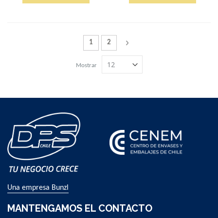
Página
Actualmente estás leyendo la página
Página
Página
Siguiente
1
2
Mostrar
Una empresa Bunzl
MANTENGAMOS EL CONTACTO