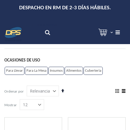
+
DESPACHO EN RM DE 2-3 DÍAS HÁBILES.
Hola!
Inicia sesión
Search
OCASIONES DE USO
Para Llevar
Para La Mesa
Insumos
Alimentos
Cuberteria
Establecer
View
Ordenar por
dirección
as
Grilla
Lista
descendente
Mostrar