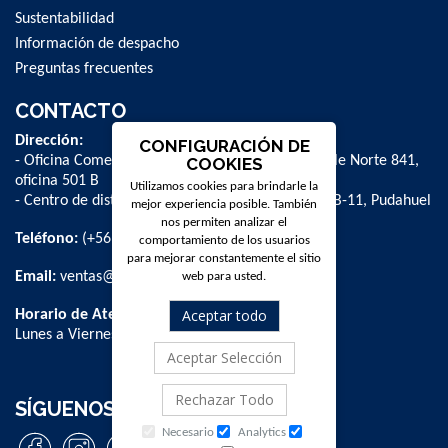
Sustentabilidad
Información de despacho
Preguntas frecuentes
CONTACTO
Dirección:
CONFIGURACIÓN DE
- Oficina Comercial y administrativa: Avenida Valle Norte 841,
COOKIES
oficina 501 B
Utilizamos cookies para brindarle la
- Centro de distribución: La Farfana 500, bodega B-11, Pudahuel
mejor experiencia posible. También
nos permiten analizar el
Teléfono:
(+56 2) 2 584 8900
comportamiento de los usuarios
para mejorar constantemente el sitio
Email:
ventas@dpschile.cl
web para usted.
Aceptar todo
Horario de Atención:
Lunes a Viernes / 09:00 a 16:00 hrs
Aceptar Selección
Rechazar Todo
SÍGUENOS
Necesario
Analytics