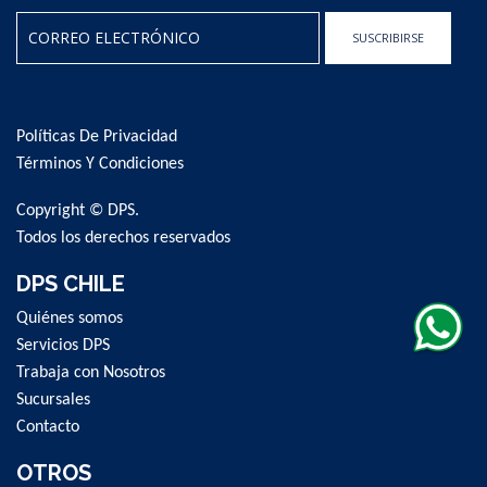
SUSCRIBIRSE
Sign
Up
for
Políticas De Privacidad
Our
Newsletter:
Términos Y Condiciones
Copyright © DPS.
Todos los derechos reservados
DPS CHILE
Quiénes somos
Servicios DPS
Trabaja con Nosotros
Sucursales
Contacto
OTROS