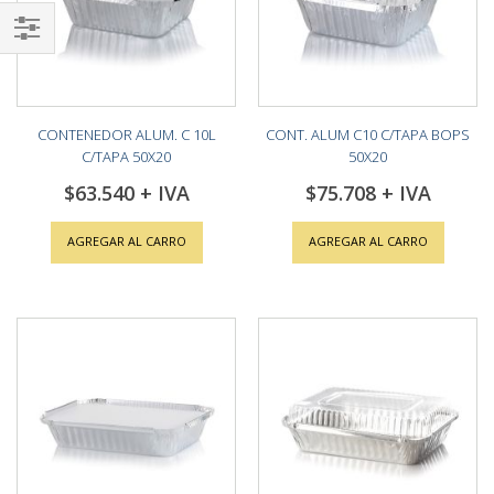
Shop
By
CONTENEDOR ALUM. C 10L
CONT. ALUM C10 C/TAPA BOPS
C/TAPA 50X20
50X20
$63.540
$75.708
AGREGAR AL CARRO
AGREGAR AL CARRO