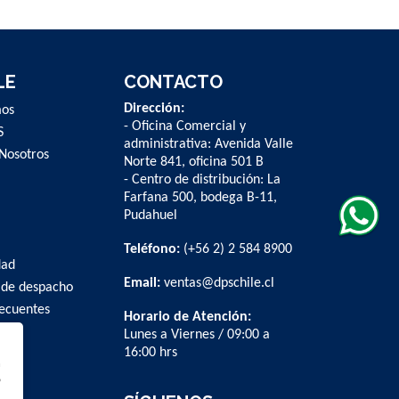
LE
CONTACTO
Dirección:
mos
- Oficina Comercial y
S
administrativa: Avenida Valle
Nosotros
Norte 841, oficina 501 B
- Centro de distribución: La
Farfana 500, bodega B-11,
Pudahuel
Teléfono:
(+56 2) 2 584 8900
dad
Email:
ventas@dpschile.cl
 de despacho
recuentes
Horario de Atención:
Lunes a Viernes / 09:00 a
16:00 hrs
n
b