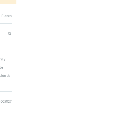
Blanco
XS
il y
de
ción de
005027