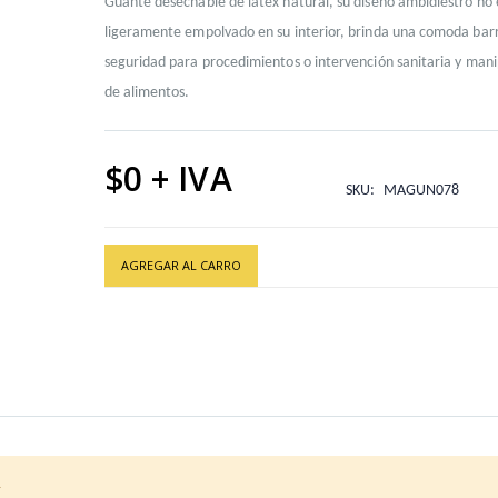
Guante desechable de látex natural, su diseño ambidiestro no e
ligeramente empolvado en su interior, brinda una comoda bar
seguridad para procedimientos o intervención sanitaria y mani
de alimentos.
$0
SKU
MAGUN078
AGREGAR AL CARRO
.
T-XS 1X100
Material
100% Goma de Látex 