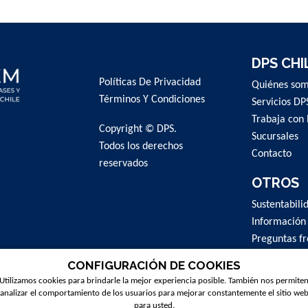
DPS CHI
Políticas De Privacidad
Quiénes so
Términos Y Condiciones
Servicios DP
Trabaja con 
Copyright © DPS.
Sucursales
Todos los derechos
Contacto
reservados
OTROS
Sustentabili
Información
Preguntas f
CONFIGURACIÓN DE COOKIES
Utilizamos cookies para brindarle la mejor experiencia posible. También nos permite
analizar el comportamiento de los usuarios para mejorar constantemente el sitio we
para usted.