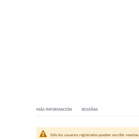
MÁS INFORMACIÓN
RESEÑAS
Sólo los usuarios registrados pueden escribir reseñas
Descripción Comercial
GUANTE LATEX NITRO GLOVE 