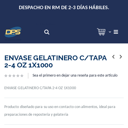
+
DESPACHO EN RM DE 2-3 DÍAS HÁBILES.
Hola!
Inicia sesión
Search
Skip
Skip
to
to
ENVASE GELATINERO C/TAPA
the
the
2-4 OZ 1X1000
end
beginning
of
of
Sea el primero en dejar una reseña para este artículo
the
the
images
images
gallery
gallery
ENVASE GELATINERO C/TAPA 2-4 OZ 1X1000
Producto diseñado para su uso en contacto con alimentos, ideal para
preparaciones de reposteria y gelateria