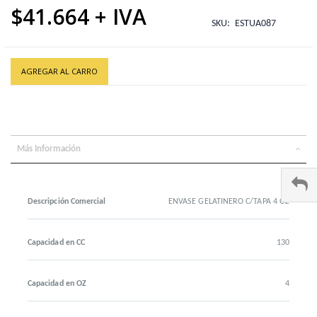
$41.664
SKU
ESTUA087
AGREGAR AL CARRO
ENVASE GELATINERO C/TAPA 2-4 OZ 1X1000
Más Información
Descripción Comercial
ENVASE GELATINERO C/TAPA 4 OZ
Capacidad en CC
130
Capacidad en OZ
4