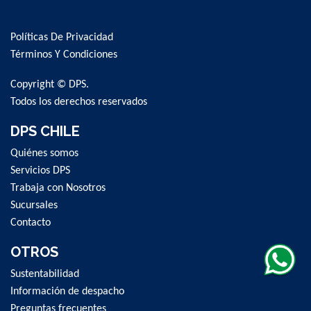
Up
for
Políticas De Privacidad
Our
Newsletter:
Términos Y Condiciones
Copyright © DPS.
Todos los derechos reservados
DPS CHILE
Quiénes somos
Servicios DPS
Trabaja con Nosotros
Sucursales
Contacto
OTROS
Sustentabilidad
Información de despacho
Preguntas frecuentes