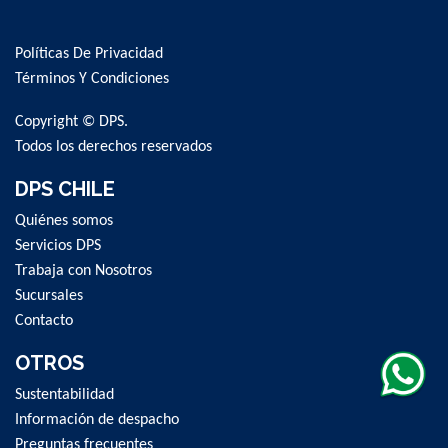
Up
for
Políticas De Privacidad
Our
Newsletter:
Términos Y Condiciones
Copyright © DPS.
Todos los derechos reservados
DPS CHILE
Quiénes somos
Servicios DPS
Trabaja con Nosotros
Sucursales
Contacto
OTROS
Sustentabilidad
Información de despacho
Preguntas frecuentes