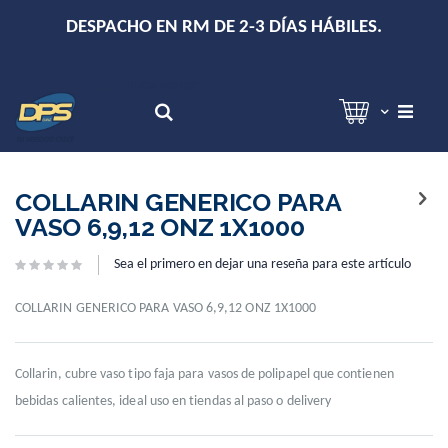
+
DESPACHO EN RM DE 2-3 DÍAS HÁBILES.
Hola!
Inicia sesión
Search
Skip
Skip
to
to
COLLARIN GENERICO PARA
the
the
VASO 6,9,12 ONZ 1X1000
end
beginning
of
of
Sea el primero en dejar una reseña para este artículo
the
the
images
images
gallery
gallery
COLLARIN GENERICO PARA VASO 6,9,12 ONZ 1X1000
Collarin, cubre vaso tipo faja para vasos de polipapel que contienen
bebidas calientes, ideal uso en tiendas al paso o delivery