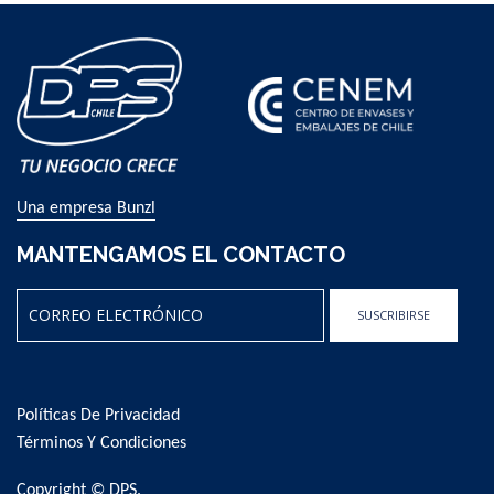
Una empresa Bunzl
MANTENGAMOS EL CONTACTO
SUSCRIBIRSE
Sign
Up
for
Políticas De Privacidad
Our
Newsletter:
Términos Y Condiciones
Copyright © DPS.