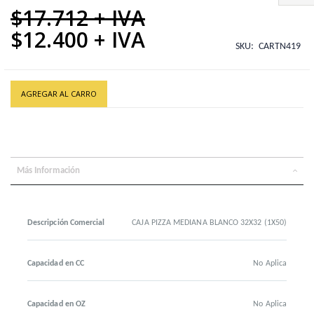
$17.712
$12.400
Special
SKU
CARTN419
Price
AGREGAR AL CARRO
Más Información
Descripción Comercial
CAJA PIZZA MEDIANA BLANCO 32X32 (1X50)
Capacidad en CC
No Aplica
Capacidad en OZ
No Aplica