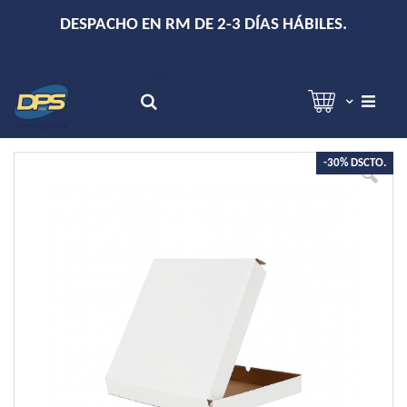
+
DESPACHO EN RM DE 2-3 DÍAS HÁBILES.
Hola!
Inicia sesión
Search
Skip
-30% DSCTO.
to
the
end
of
the
images
gallery