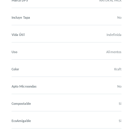
Marca DPS
NATURAL PACK
Incluye Tapa
No
Vida Útil
Indefinida
Uso
Alimentos
Color
Kraft
Apto Microondas
No
Compostable
Si
EcoAmigable
Si