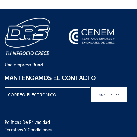
Una empresa Bunzl
MANTENGAMOS EL CONTACTO
SUSCRIBIRSE
Sign
Up
for
Políticas De Privacidad
Our
Newsletter:
Términos Y Condiciones