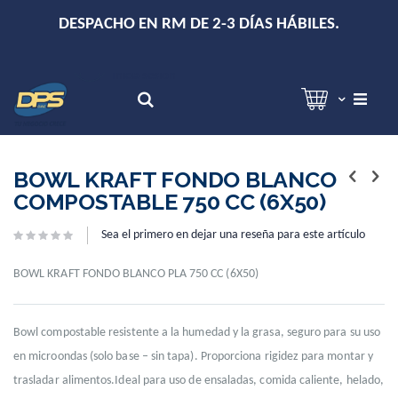
+
DESPACHO EN RM DE 2-3 DÍAS HÁBILES.
Hola!
Inicia sesión
Search
Skip
Skip
to
to
BOWL KRAFT FONDO BLANCO
the
the
COMPOSTABLE 750 CC (6X50)
end
beginning
of
of
Sea el primero en dejar una reseña para este artículo
the
the
images
images
gallery
gallery
BOWL KRAFT FONDO BLANCO PLA 750 CC (6X50)
Bowl compostable resistente a la humedad y la grasa, seguro para su uso
en microondas (solo base – sin tapa). Proporciona rigidez para montar y
trasladar alimentos.Ideal para uso de ensaladas, comida caliente, helado,