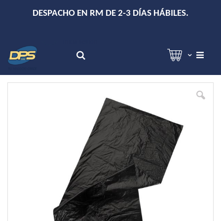
+
DESPACHO EN RM DE 2-3 DÍAS HÁBILES.
Hola!
Inicia sesión
Search
Skip
to
the
end
of
the
images
gallery