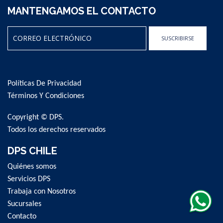
MANTENGAMOS EL CONTACTO
SUSCRIBIRSE
Sign
Up
for
Políticas De Privacidad
Our
Newsletter:
Términos Y Condiciones
Copyright © DPS.
Todos los derechos reservados
DPS CHILE
Quiénes somos
Servicios DPS
Trabaja con Nosotros
Sucursales
Contacto