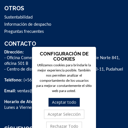
OTROS
Sustentabilidad
Información de despacho
Preguntas frecuentes
CONTACTO
Dirección:
CONFIGURACIÓN DE
- Oficina Comercial y administrativa: Avenida Valle Norte 841,
COOKIES
oficina 501 B
Utilizamos cookies para brindarle la
- Centro de distribución: La Farfana 500, bodega B-11, Pudahuel
mejor experiencia posible. También
nos permiten analizar el
Teléfono:
(+56 2) 2 584 8900
comportamiento de los usuarios
para mejorar constantemente el sitio
Email:
ventas@dpschile.cl
web para usted.
Aceptar todo
Horario de Atención:
Lunes a Viernes / 09:00 a 16:00 hrs
Aceptar Selección
Rechazar Todo