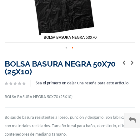
BOLSA BASURA NEGRA 50X70
Skip
to
BOLSA BASURA NEGRA 50X70
the
(25X10)
beginning
of
Sea el primero en dejar una reseña para este artículo
the
images
gallery
BOLSA BASURA NEGRA 50X70 (25X10)
Bolsas de basura resistentes al peso, punción y desgarro. Son fabricadas
con materiales reciclados. Tamaño Ideal para baño, dormitorio, oficina y
contenedores de mediano tamaño.