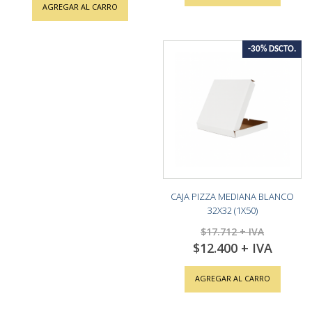
AGREGAR AL CARRO
-30% DSCTO.
CAJA PIZZA MEDIANA BLANCO
32X32 (1X50)
$17.712
$12.400
Special
Price
AGREGAR AL CARRO