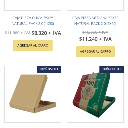
CAJA PIZZA CHICA 25X25
CAJA PIZZA MEDIANA 32X32
NATURAL PACK 2.0 (1X50)
NATURAL PACK 2.0 (1X50)
$8.320
$16.056
Special
$11.880
Price
$11.240
Special
Price
AGREGAR AL CARRO
AGREGAR AL CARRO
-30% DSCTO.
-30% DSCTO.