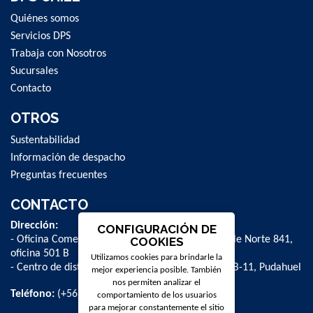
Quiénes somos
Servicios DPS
Trabaja con Nosotros
Sucursales
Contacto
OTROS
Sustentabilidad
Información de despacho
Preguntas frecuentes
CONTACTO
Dirección:
CONFIGURACIÓN DE
- Oficina Comercial y administrativa: Avenida Valle Norte 841,
COOKIES
oficina 501 B
Utilizamos cookies para brindarle la
- Centro de distribución: La Farfana 500, bodega B-11, Pudahuel
mejor experiencia posible. También
nos permiten analizar el
Teléfono:
(+56 2) 2 584 8900
comportamiento de los usuarios
para mejorar constantemente el sitio