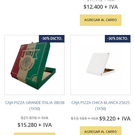
$12.400
Special
Price
AGREGAR AL CARRO
-30% DSCTO.
-30% DSCTO.
CAJA PIZZA GRANDE ITALIA 38X38
CAJA PIZZA CHICA BLANCA 25X25
(1X50)
(1X50)
$21.816
$9.220
Special
$13.164
Price
$15.280
Special
Price
AGREGAR AL CARRO