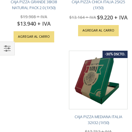
CAJA PIZZA GRANDE 38X38
CAJA PIZZA CHICA ITALIA 25X25
NATURAL PACK 2.0 (1X50)
(1X50)
$19.908
$9.220
Special
$13.164
Price
$13.940
Special
Price
AGREGAR AL CARRO
AGREGAR AL CARRO
-30% DSCTO.
Shop
By
CAJA PIZZA MEDIANA ITALIA
32X32 (1X50)
$17.712