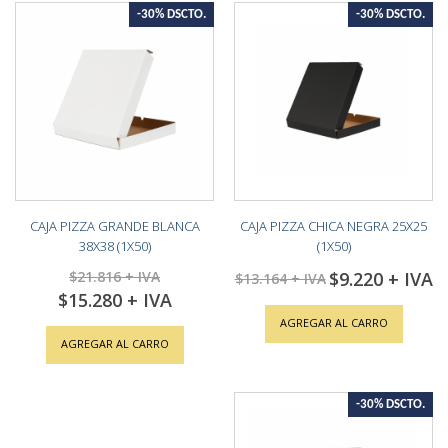
-30% DSCTO.
-30% DSCTO.
CAJA PIZZA GRANDE BLANCA
CAJA PIZZA CHICA NEGRA 25X25
38X38 (1X50)
(1X50)
$21.816
$9.220
Special
$13.164
Price
$15.280
Special
Price
AGREGAR AL CARRO
AGREGAR AL CARRO
-30% DSCTO.