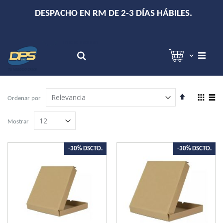
+
DESPACHO EN RM DE 2-3 DÍAS HÁBILES.
Hola!
Inicia sesión
Search
Establecer
View
Ordenar por
dirección
as
Grilla
Lista
descendente
Mostrar
-30% DSCTO.
-30% DSCTO.