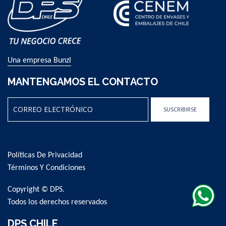
Una empresa Bunzl
MANTENGAMOS EL CONTACTO
SUSCRIBIRSE
Sign
Up
for
Políticas De Privacidad
Our
Newsletter:
Términos Y Condiciones
Copyright © DPS.
Todos los derechos reservados
DPS CHILE