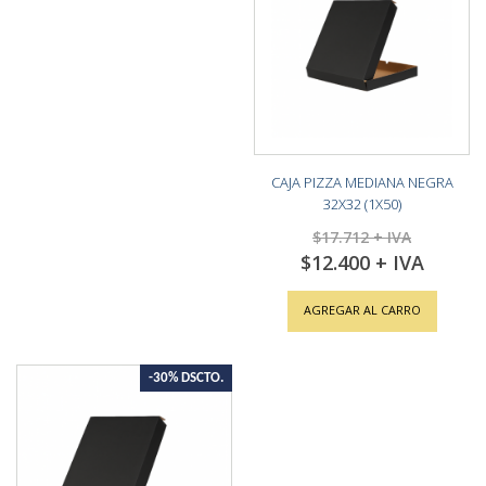
CAJA PIZZA MEDIANA NEGRA
32X32 (1X50)
$17.712
$12.400
Special
Price
AGREGAR AL CARRO
-30% DSCTO.